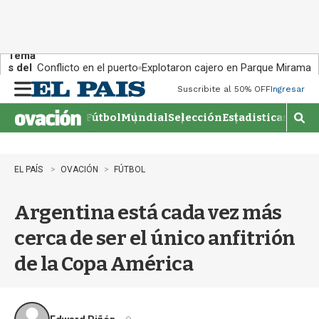
Tema
s del
Conflicto en el puerto
Explotaron cajero en Parque Miramar
día:
Suscribite al 50% OFF
Ingresar
M
e
Fútbol
Mundial
Selección
Estadisticas
Agen
n
M
u
o
s
t
EL PAÍS
OVACIÓN
FÚTBOL
r
a
Argentina está cada vez más
r
b
cerca de ser el único anfitrión
�
s
de la Copa América
q
u
e
d