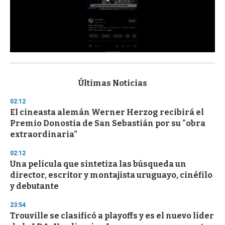
0
s
e
c
Últimas Noticias
o
n
02:12
d
El cineasta alemán Werner Herzog recibirá el
s
o
Premio Donostia de San Sebastián por su "obra
f
extraordinaria"
3
3
s
02:12
e
Una película que sintetiza las búsqueda un
c
director, escritor y montajista uruguayo, cinéfilo
o
n
y debutante
d
s
23:54
Trouville se clasificó a playoffs y es el nuevo líder