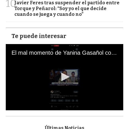
10
Javier Feres tras suspender el partido entre
Torque y Peñarol: “Soy yo el que decide
cuando se juega y cuando no”
Te puede interesar
El mal momento de Yanina Gasañol con un hincha argentino en "Subrayado"
0
s
e
c
Últimas Noticias