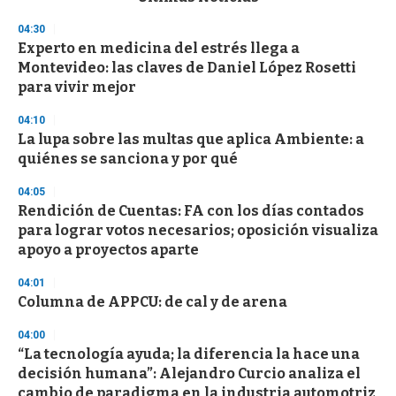
o
n
04:30
d
Experto en medicina del estrés llega a
s
o
Montevideo: las claves de Daniel López Rosetti
f
para vivir mejor
3
3
s
04:10
e
La lupa sobre las multas que aplica Ambiente: a
c
quiénes se sanciona y por qué
o
n
d
04:05
s
Rendición de Cuentas: FA con los días contados
para lograr votos necesarios; oposición visualiza
apoyo a proyectos aparte
04:01
Columna de APPCU: de cal y de arena
04:00
“La tecnología ayuda; la diferencia la hace una
decisión humana”: Alejandro Curcio analiza el
cambio de paradigma en la industria automotriz