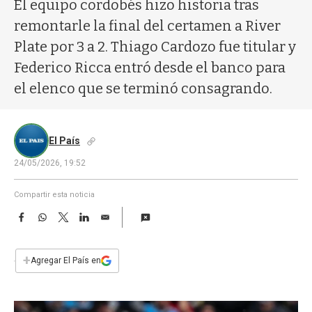
a
El equipo cordobés hizo historia tras
remontarle la final del certamen a River
Plate por 3 a 2. Thiago Cardozo fue titular y
Federico Ricca entró desde el banco para
el elenco que se terminó consagrando.
El País
24/05/2026, 19:52
Compartir esta noticia
F
W
T
L
E
a
h
w
i
m
c
a
i
n
a
e
t
t
k
i
+
Agregar El País en
b
s
t
e
l
o
A
e
d
o
p
r
I
k
p
n