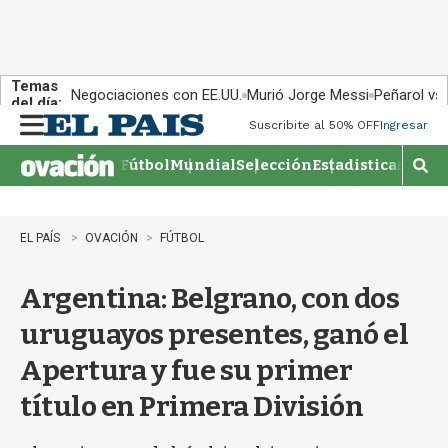
Temas
Negociaciones con EE.UU.
Murió Jorge Messi
Peñarol vs
del día:
Suscribite al 50% OFF
Ingresar
M
e
Fútbol
Mundial
Selección
Estadisticas
Agen
n
M
u
o
s
t
EL PAÍS
OVACIÓN
FÚTBOL
r
a
Argentina: Belgrano, con dos
r
b
uruguayos presentes, ganó el
�
s
Apertura y fue su primer
q
u
título en Primera División
e
d