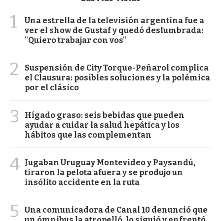
1
Una estrella de la televisión argentina fue a
ver el show de Gustaf y quedó deslumbrada:
"Quiero trabajar con vos"
2
Suspensión de City Torque-Peñarol complica
el Clausura: posibles soluciones y la polémica
por el clásico
3
Hígado graso: seis bebidas que pueden
ayudar a cuidar la salud hepática y los
hábitos que las complementan
4
Jugaban Uruguay Montevideo y Paysandú,
tiraron la pelota afuera y se produjo un
insólito accidente en la ruta
5
Una comunicadora de Canal 10 denunció que
un ómnibus la atropelló, lo siguió y enfrentó