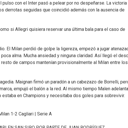
 pulso con el Inter pasó a pelear por no despeñarse. La victoria
os derrotas seguidas que coincidió además con la ausencia de
omo si Allegri quisiera reservar una última bala para el caso de
dio. El Milan perdió de golpe la ligereza, empezó a jugar atenaza
poca alma. Mucha ansiedad y ninguna claridad. Así llegó el des
el resto de campos mantenían provisionalmente al Milan entre los
tragedia. Maignan firmó un paradón a un cabezazo de Borrelli, per
 marca, empujó el balón a la red. Al mismo tiempo Malen adelanta
 no estaba en Champions y necesitaba dos goles para sobrevivir.
ilan 1-2 Cagliari | Serie A
ARI EN SAN SIRO POR PARTE DE JUAN RODRÍGUEZ