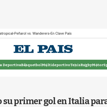
atropical
Peñarol vs. Wanderers
En Clave País
 Deportiva
Básquetbol
Multideportivo
Tenis
Rugby
MotorSp
su primer gol en Italia para