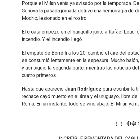
Porque el Milan venía ya avisado por la temporada. Del
Génova la pasada jornada detuvo una hemorragia de d
Modric, lesionado en el rostro.
El croata empezó en el banquillo junto a Rafael Leao, c
incendio. Y el incendio llegó.
El empate de Borrelli a los 20' cambió el aire del esta
se consumió lentamente en la espesura. Mucho balón, 
y así siguió la segunda parte, mientras las noticias d
cuatro primeros.
Hasta que apareció
Juan Rodríguez
para escribir la 
rechace cayó muerto en el área y el uruguayo, libre de
Roma. En un instante, todo se vino abajo. El Milan ya
🇮🇹🔴🔵 M
INCREÍBLE REMONTADA DEL CAGLI