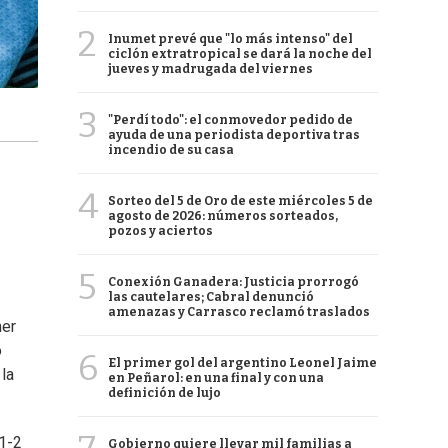
2
Inumet prevé que "lo más intenso" del
ciclón extratropical se dará la noche del
jueves y madrugada del viernes
3
"Perdí todo": el conmovedor pedido de
ayuda de una periodista deportiva tras
incendio de su casa
4
Sorteo del 5 de Oro de este miércoles 5 de
agosto de 2026: números sorteados,
pozos y aciertos
5
Conexión Ganadera: Justicia prorrogó
las cautelares; Cabral denunció
amenazas y Carrasco reclamó traslados
mer
o
6
El primer gol del argentino Leonel Jaime
 la
en Peñarol: en una final y con una
definición de lujo
 1-2
Gobierno quiere llevar mil familias a