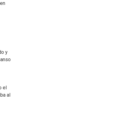
 en
do y
canso
o el
ba al