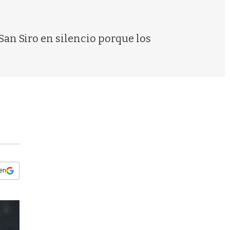
s
q
u
e
 San Siro en silencio porque los
d
a
 en