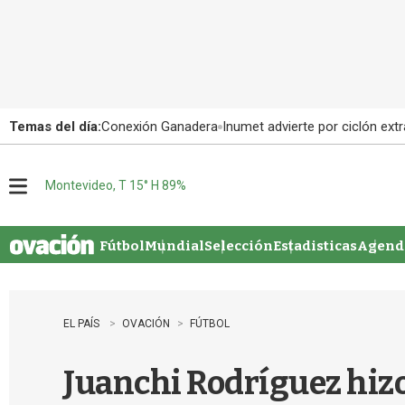
Temas del día:
Conexión Ganadera
Inumet advierte por ciclón extr
Montevideo, T 15° H 89%
M
e
n
u
Fútbol
Mundial
Selección
Estadisticas
Agenda
EL PAÍS
OVACIÓN
FÚTBOL
Juanchi Rodríguez hizo 