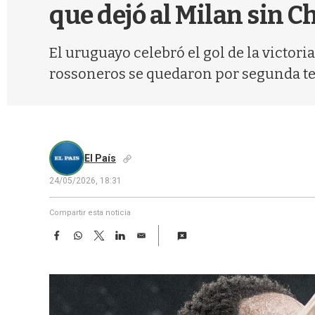
que dejó al Milan sin 
El uruguayo celebró el gol de la victori
rossoneros se quedaron por segunda te
El País
24/05/2026, 18:31
Compartir esta noticia
F
W
T
L
E
a
h
w
i
m
c
a
i
n
a
e
t
t
k
i
b
s
t
e
l
o
A
e
d