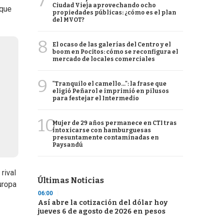
7
Ciudad Vieja aprovechando ocho
 que
propiedades públicas: ¿cómo es el plan
del MVOT?
8
El ocaso de las galerías del Centro y el
boom en Pocitos: cómo se reconfigura el
mercado de locales comerciales
9
"Tranquilo el camello...": la frase que
eligió Peñarol e imprimió en pilusos
para festejar el Intermedio
10
Mujer de 29 años permanece en CTI tras
intoxicarse con hamburguesas
presuntamente contaminadas en
Paysandú
rival
Últimas Noticias
uropa
06:00
Así abre la cotización del dólar hoy
jueves 6 de agosto de 2026 en pesos