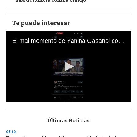
Te puede interesar
El mal momento de Yanina Gasañol con un hincha argentino en "Subrayado"
0
s
e
c
Últimas Noticias
o
n
03:10
d