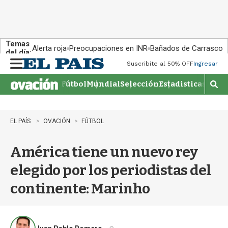
Temas
Alerta roja
Preocupaciones en INR
Bañados de Carrasco
del día:
Suscribite al 50% OFF
Ingresar
M
e
Fútbol
Mundial
Selección
Estadisticas
Agen
n
M
u
o
s
t
EL PAÍS
OVACIÓN
FÚTBOL
r
a
América tiene un nuevo rey
r
b
elegido por los periodistas del
�
s
continente: Marinho
q
u
e
d