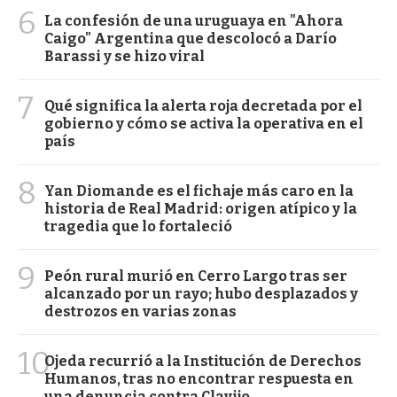
6
La confesión de una uruguaya en "Ahora
Caigo" Argentina que descolocó a Darío
Barassi y se hizo viral
7
Qué significa la alerta roja decretada por el
gobierno y cómo se activa la operativa en el
país
8
Yan Diomande es el fichaje más caro en la
historia de Real Madrid: origen atípico y la
tragedia que lo fortaleció
9
Peón rural murió en Cerro Largo tras ser
alcanzado por un rayo; hubo desplazados y
destrozos en varias zonas
10
Ojeda recurrió a la Institución de Derechos
Humanos, tras no encontrar respuesta en
una denuncia contra Clavijo