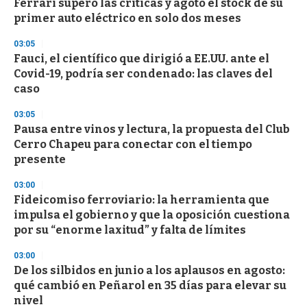
Ferrari superó las críticas y agotó el stock de su
s
o
primer auto eléctrico en solo dos meses
f
3
03:05
3
s
Fauci, el científico que dirigió a EE.UU. ante el
e
Covid-19, podría ser condenado: las claves del
c
caso
o
n
d
03:05
s
Pausa entre vinos y lectura, la propuesta del Club
Cerro Chapeu para conectar con el tiempo
presente
03:00
Fideicomiso ferroviario: la herramienta que
impulsa el gobierno y que la oposición cuestiona
por su “enorme laxitud” y falta de límites
03:00
De los silbidos en junio a los aplausos en agosto:
qué cambió en Peñarol en 35 días para elevar su
nivel