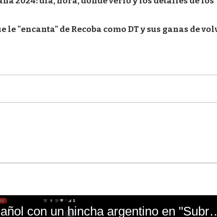
a 2024: día, hora, dónde verlo y los detalles de los
que le "encanta" de Recoba como DT y sus ganas de vol
El mal momento de Yanina Gasañol con un hin