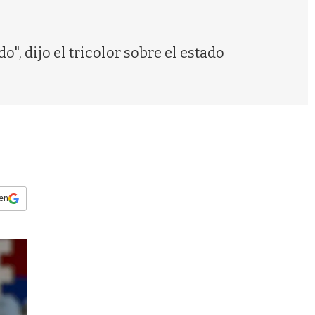
s
q
u
e
, dijo el tricolor sobre el estado
d
a
 en