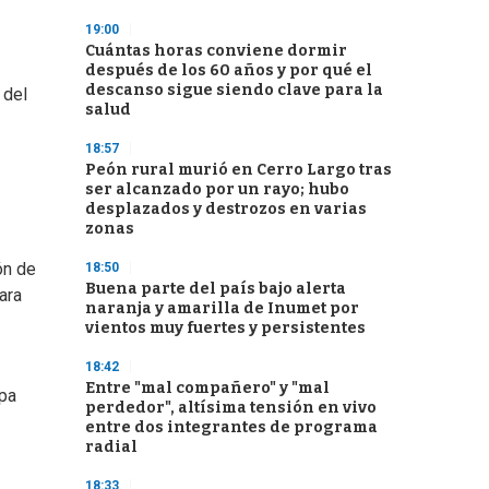
19:00
Cuántas horas conviene dormir
después de los 60 años y por qué el
descanso sigue siendo clave para la
 del
salud
18:57
Peón rural murió en Cerro Largo tras
ser alcanzado por un rayo; hubo
desplazados y destrozos en varias
zonas
ón de
18:50
Buena parte del país bajo alerta
ara
naranja y amarilla de Inumet por
vientos muy fuertes y persistentes
18:42
Entre "mal compañero" y "mal
opa
perdedor", altísima tensión en vivo
entre dos integrantes de programa
radial
18:33