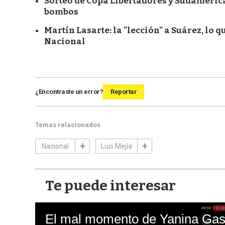
Sorteo de Copa Libertadores y Sudamerican
bombos
Martín Lasarte: la "lección" a Suárez, lo 
Nacional
¿Encontraste un error?
Reportar
Temas relacionados
Nacional
Luis Mejía
Te puede interesar