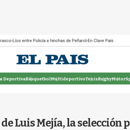
rrasco
Líos entre Policía e hinchas de Peñarol
En Clave País
 Deportiva
Básquetbol
Multideportivo
Tenis
Rugby
MotorSp
n de Luis Mejía, la selecci