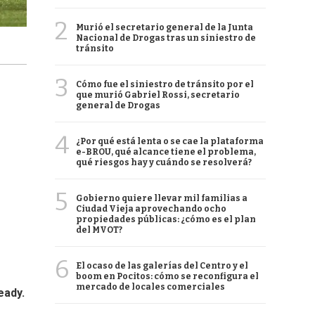
2
Murió el secretario general de la Junta
Nacional de Drogas tras un siniestro de
tránsito
3
Cómo fue el siniestro de tránsito por el
que murió Gabriel Rossi, secretario
general de Drogas
4
¿Por qué está lenta o se cae la plataforma
e-BROU, qué alcance tiene el problema,
qué riesgos hay y cuándo se resolverá?
5
Gobierno quiere llevar mil familias a
Ciudad Vieja aprovechando ocho
propiedades públicas: ¿cómo es el plan
del MVOT?
6
El ocaso de las galerías del Centro y el
boom en Pocitos: cómo se reconfigura el
mercado de locales comerciales
eady.