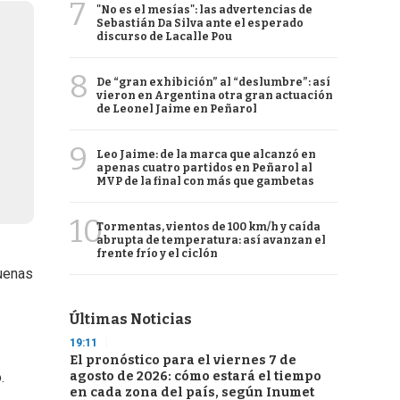
7
"No es el mesías": las advertencias de
Sebastián Da Silva ante el esperado
discurso de Lacalle Pou
8
De “gran exhibición” al “deslumbre”: así
vieron en Argentina otra gran actuación
de Leonel Jaime en Peñarol
9
Leo Jaime: de la marca que alcanzó en
apenas cuatro partidos en Peñarol al
MVP de la final con más que gambetas
10
Tormentas, vientos de 100 km/h y caída
abrupta de temperatura: así avanzan el
frente frío y el ciclón
buenas
Últimas Noticias
19:11
El pronóstico para el viernes 7 de
agosto de 2026: cómo estará el tiempo
.
en cada zona del país, según Inumet