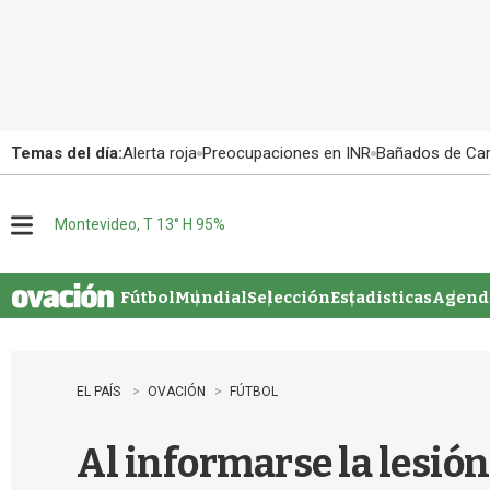
Temas del día:
Alerta roja
Preocupaciones en INR
Bañados de Ca
Montevideo, T 13° H 95%
M
e
n
u
Fútbol
Mundial
Selección
Estadisticas
Agenda
EL PAÍS
OVACIÓN
FÚTBOL
Al informarse la lesió