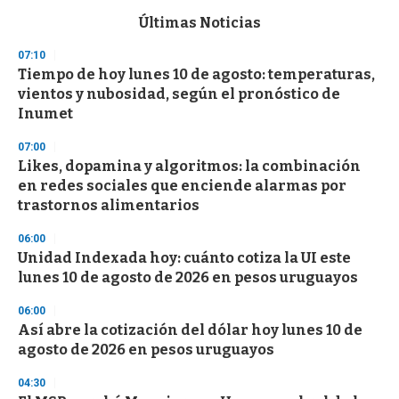
e
c
Últimas Noticias
o
n
07:10
d
Tiempo de hoy lunes 10 de agosto: temperaturas,
s
o
vientos y nubosidad, según el pronóstico de
f
Inumet
3
3
s
07:00
e
Likes, dopamina y algoritmos: la combinación
c
en redes sociales que enciende alarmas por
o
n
trastornos alimentarios
d
s
06:00
Unidad Indexada hoy: cuánto cotiza la UI este
lunes 10 de agosto de 2026 en pesos uruguayos
06:00
Así abre la cotización del dólar hoy lunes 10 de
agosto de 2026 en pesos uruguayos
04:30