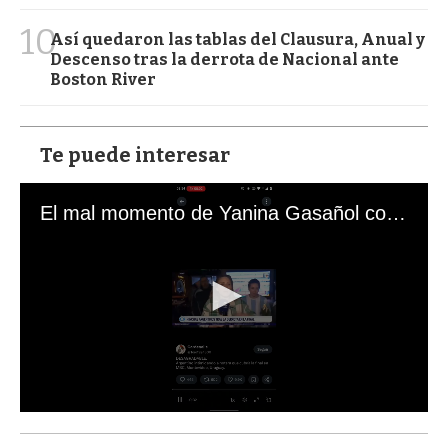
10
Así quedaron las tablas del Clausura, Anual y
Descenso tras la derrota de Nacional ante
Boston River
Te puede interesar
El mal momento de Yanina Gasañol con un hincha argentino en "Subrayado"
0
s