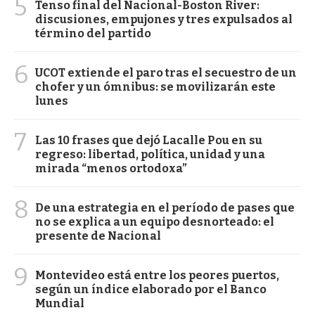
5
Tenso final del Nacional-Boston River:
discusiones, empujones y tres expulsados al
término del partido
6
UCOT extiende el paro tras el secuestro de un
chofer y un ómnibus: se movilizarán este
lunes
7
Las 10 frases que dejó Lacalle Pou en su
regreso: libertad, política, unidad y una
mirada “menos ortodoxa”
8
De una estrategia en el período de pases que
no se explica a un equipo desnorteado: el
presente de Nacional
9
Montevideo está entre los peores puertos,
según un índice elaborado por el Banco
Mundial