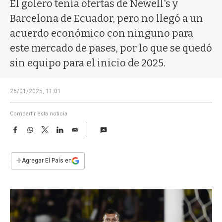
a
El golero tenía ofertas de Newell's y
Barcelona de Ecuador, pero no llegó a un
acuerdo económico con ninguno para
este mercado de pases, por lo que se quedó
sin equipo para el inicio de 2025.
26/01/2025, 11:01
Compartir esta noticia
F
W
T
L
E
a
h
w
i
m
c
a
i
n
a
e
t
t
k
i
+
Agregar El País en
b
s
t
e
l
o
A
e
d
o
p
r
I
k
p
n