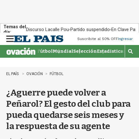
Temas del
Discurso Lacalle Pou
Partido suspendido
En Clave País
día:
Suscribite al 50% OFF
Ingresar
M
e
Fútbol
Mundial
Selección
Estadisticas
Agen
n
M
u
o
s
t
EL PAÍS
OVACIÓN
FÚTBOL
r
a
¿Aguerre puede volver a
r
b
Peñarol? El gesto del club para
�
s
pueda quedarse seis meses y
q
u
la respuesta de su agente
e
d