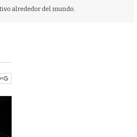
s
tivo alrededor del mundo.
q
u
e
d
a
 en