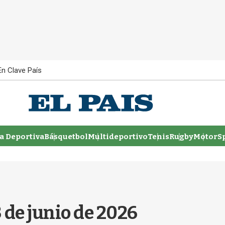
En Clave País
 Deportiva
Básquetbol
Multideportivo
Tenis
Rugby
MotorSp
 de junio de 2026