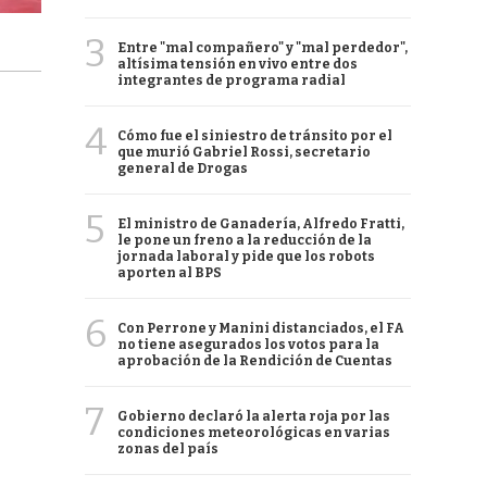
3
Entre "mal compañero" y "mal perdedor",
altísima tensión en vivo entre dos
integrantes de programa radial
4
Cómo fue el siniestro de tránsito por el
que murió Gabriel Rossi, secretario
general de Drogas
5
El ministro de Ganadería, Alfredo Fratti,
le pone un freno a la reducción de la
jornada laboral y pide que los robots
aporten al BPS
6
Con Perrone y Manini distanciados, el FA
no tiene asegurados los votos para la
aprobación de la Rendición de Cuentas
7
Gobierno declaró la alerta roja por las
condiciones meteorológicas en varias
zonas del país