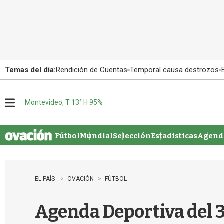
Temas del día:
Rendición de Cuentas
Temporal causa destrozos
Montevideo, T 13° H 95%
M
e
n
u
Fútbol
Mundial
Selección
Estadisticas
Agenda
EL PAÍS
OVACIÓN
FÚTBOL
Agenda Deportiva del 3