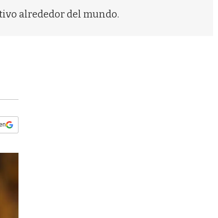
s
tivo alrededor del mundo.
q
u
e
d
a
 en