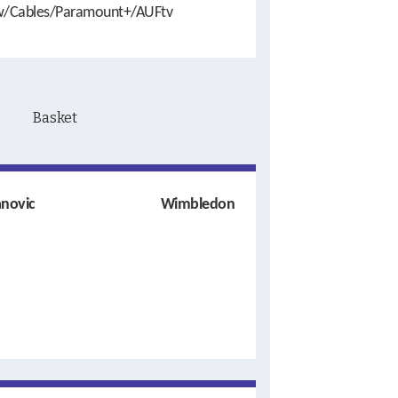
w/Cables/Paramount+/AUFtv
anovic
Wimbledon