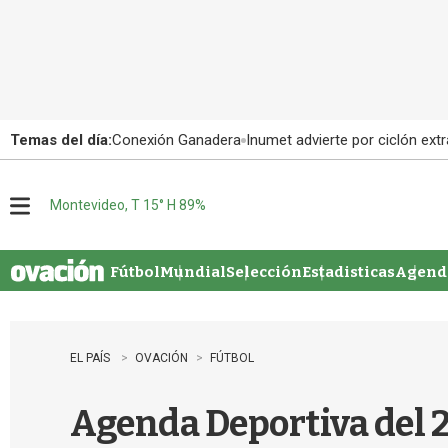
Temas del día:
Conexión Ganadera
Inumet advierte por ciclón extr
Montevideo, T 15° H 89%
M
e
n
u
Fútbol
Mundial
Selección
Estadisticas
Agenda
EL PAÍS
OVACIÓN
FÚTBOL
Agenda Deportiva del 2