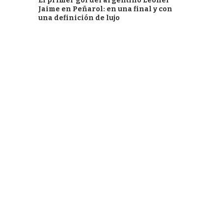
El primer gol del argentino Leonel
Jaime en Peñarol: en una final y con
una definición de lujo