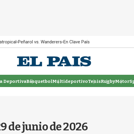
atropical
Peñarol vs. Wanderers
En Clave País
 Deportiva
Básquetbol
Multideportivo
Tenis
Rugby
MotorSp
9 de junio de 2026