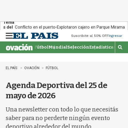
Tema
s del
Conflicto en el puerto
Explotaron cajero en Parque Miramar
día:
Suscribite al 50% OFF
Ingresar
M
e
Fútbol
Mundial
Selección
Estadisticas
Agen
n
M
u
o
s
t
EL PAÍS
OVACIÓN
FÚTBOL
r
a
Agenda Deportiva del 25 de
r
b
mayo de 2026
�
s
q
Una newsletter con todo lo que necesitás
u
saber para no perderte ningún evento
e
d
deportivo alrededor del mundo.