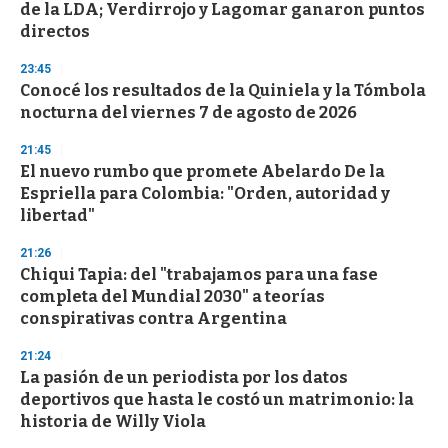
o
de la LDA; Verdirrojo y Lagomar ganaron puntos
f
directos
3
3
s
23:45
e
Conocé los resultados de la Quiniela y la Tómbola
c
nocturna del viernes 7 de agosto de 2026
o
n
d
21:45
s
El nuevo rumbo que promete Abelardo De la
Espriella para Colombia: "Orden, autoridad y
libertad"
21:26
Chiqui Tapia: del "trabajamos para una fase
completa del Mundial 2030" a teorías
conspirativas contra Argentina
21:24
La pasión de un periodista por los datos
deportivos que hasta le costó un matrimonio: la
historia de Willy Viola