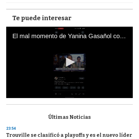
Te puede interesar
El mal momento de Yanina Gasañol con un hincha argentino en "Subrayado"
0
s
e
c
Últimas Noticias
o
n
23:54
d
Trouville se clasificó a playoffs y es el nuevo líder
s