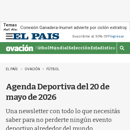
Temas
Conexión Ganadera
Inumet advierte por ciclón extratropi
del día:
Suscribite al 50% OFF
Ingresar
M
e
Fútbol
Mundial
Selección
Estadisticas
Agen
n
M
u
o
s
t
EL PAÍS
OVACIÓN
FÚTBOL
r
a
Agenda Deportiva del 20 de
r
b
mayo de 2026
�
s
q
Una newsletter con todo lo que necesitás
u
saber para no perderte ningún evento
e
d
deportivo alrededor del mundo.