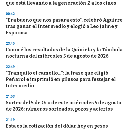
que está llevando a la generación Z a los cines
o
n
d
00:42
s
"Era bueno que nos pasara esto", celebró Aguirre
tras ganar el Intermedio y elogió a Leo Jaime y
Espinosa
23:45
Conocé los resultados de la Quiniela y la Tómbola
nocturna del miércoles 5 de agosto de 2026
22:49
"Tranquilo el camello...": la frase que eligió
Peñarol e imprimió en pilusos para festejar el
Intermedio
21:53
Sorteo del 5 de Oro de este miércoles 5 de agosto
de 2026: números sorteados, pozos y aciertos
21:19
Esta es la cotización del dólar hoy en pesos