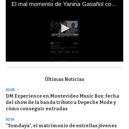
El mal momento de Yanina Gasañol con un hincha argentino en "Subrayado"
0
s
e
c
Últimas Noticias
o
n
02:05
d
DM Experience en Montevideo Music Box: fecha
s
o
del show de la banda tributo a Depeche Mode y
f
cómo conseguir entradas
3
3
s
02:01
e
"Tomdaya", el matrimonio de estrellas jóvenes
c