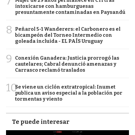
7
Mujer de 29 años permanece en CTI tras
intoxicarse con hamburguesas
presuntamente contaminadas en Paysandú
8
Peñarol 5-1 Wanderers: el Carbonero es el
bicampeón del Torneo Intermedio con
goleada incluida - EL PAÍS Uruguay
9
Conexión Ganadera: Justicia prorrogó las
cautelares; Cabral denunció amenazas y
Carrasco reclamó traslados
10
Se viene un ciclón extratropical: Inumet
publica un aviso especial a la población por
tormentas y viento
Te puede interesar