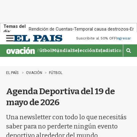
Temas del
Rendición de Cuentas
Temporal causa destrozos
En 
día:
Suscribite al 50% OFF
Ingresar
M
e
Fútbol
Mundial
Selección
Estadisticas
Agen
n
M
u
o
s
t
EL PAÍS
OVACIÓN
FÚTBOL
r
a
Agenda Deportiva del 19 de
r
b
mayo de 2026
�
s
q
Una newsletter con todo lo que necesitás
u
saber para no perderte ningún evento
e
d
deportivo alrededor del mundo.