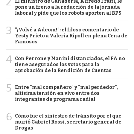
2
El ministro de Ganadería, Alfredo Fratti, le
pone un freno a la reducción de la jornada
laboral y pide que los robots aporten al BPS
3
"¡Volvé a Adeom!": el filoso comentario de
Yesty Prieto a Valeria Ripoll en plena Cena de
Famosos
4
Con Perrone y Manini distanciados, el FA no
tiene asegurados los votos para la
aprobación de la Rendición de Cuentas
5
Entre "mal compañero" y "mal perdedor",
altísima tensión en vivo entre dos
integrantes de programa radial
6
Cómo fue el siniestro de tránsito por el que
murió Gabriel Rossi, secretario general de
Drogas