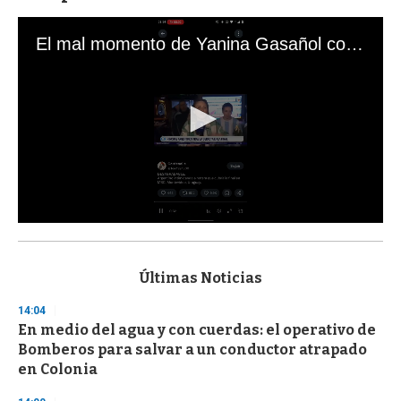
El mal momento de Yanina Gasañol con un hincha argentino en "Subrayado"
0
s
e
c
Últimas Noticias
o
n
14:04
d
En medio del agua y con cuerdas: el operativo de
s
o
Bomberos para salvar a un conductor atrapado
f
en Colonia
3
3
s