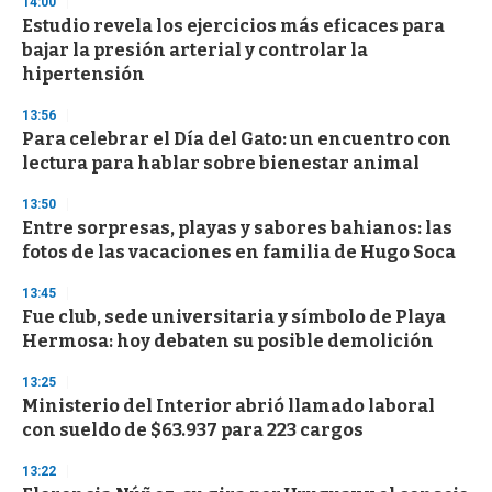
14:00
e
Estudio revela los ejercicios más eficaces para
c
bajar la presión arterial y controlar la
o
n
hipertensión
d
s
13:56
Para celebrar el Día del Gato: un encuentro con
lectura para hablar sobre bienestar animal
13:50
Entre sorpresas, playas y sabores bahianos: las
fotos de las vacaciones en familia de Hugo Soca
13:45
Fue club, sede universitaria y símbolo de Playa
Hermosa: hoy debaten su posible demolición
13:25
Ministerio del Interior abrió llamado laboral
con sueldo de $63.937 para 223 cargos
13:22