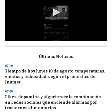
0
s
e
c
Últimas Noticias
o
n
07:10
d
Tiempo de hoy lunes 10 de agosto: temperaturas,
s
o
vientos y nubosidad, según el pronóstico de
f
Inumet
3
3
s
07:00
e
Likes, dopamina y algoritmos: la combinación
c
en redes sociales que enciende alarmas por
o
n
trastornos alimentarios
d