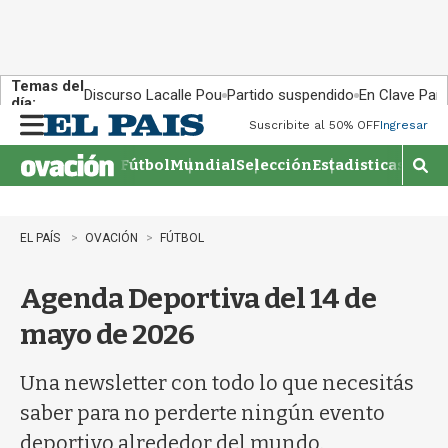
Temas del
Discurso Lacalle Pou
Partido suspendido
En Clave País
día:
Suscribite al 50% OFF
Ingresar
M
e
Fútbol
Mundial
Selección
Estadisticas
Agen
n
M
u
o
s
t
EL PAÍS
OVACIÓN
FÚTBOL
r
a
Agenda Deportiva del 14 de
r
b
mayo de 2026
�
s
q
Una newsletter con todo lo que necesitás
u
saber para no perderte ningún evento
e
d
deportivo alrededor del mundo.