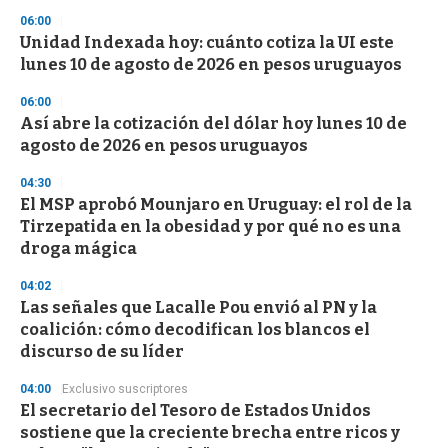
s
06:00
Unidad Indexada hoy: cuánto cotiza la UI este
lunes 10 de agosto de 2026 en pesos uruguayos
06:00
Así abre la cotización del dólar hoy lunes 10 de
agosto de 2026 en pesos uruguayos
04:30
El MSP aprobó Mounjaro en Uruguay: el rol de la
Tirzepatida en la obesidad y por qué no es una
droga mágica
04:02
Las señales que Lacalle Pou envió al PN y la
coalición: cómo decodifican los blancos el
discurso de su líder
04:00
Exclusivo suscriptores
El secretario del Tesoro de Estados Unidos
sostiene que la creciente brecha entre ricos y