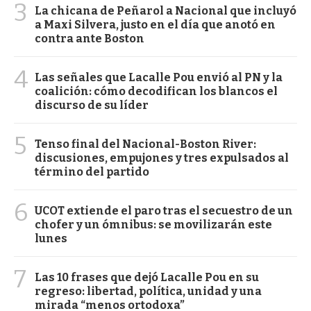
3
La chicana de Peñarol a Nacional que incluyó
a Maxi Silvera, justo en el día que anotó en
contra ante Boston
4
Las señales que Lacalle Pou envió al PN y la
coalición: cómo decodifican los blancos el
discurso de su líder
5
Tenso final del Nacional-Boston River:
discusiones, empujones y tres expulsados al
término del partido
6
UCOT extiende el paro tras el secuestro de un
chofer y un ómnibus: se movilizarán este
lunes
7
Las 10 frases que dejó Lacalle Pou en su
regreso: libertad, política, unidad y una
mirada “menos ortodoxa”