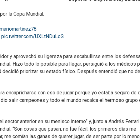
 por la Copa Mundial.
mariomartinez78
pic.twitter.com/UXLtNDuLoS
tidor y aprovechó su ligereza para escabullirse entre los defens
dial. Hizo todo lo posible para llegar, persiguió a los médicos 
 decidió priorizar su estado físico. Después entendió que no d
ara encapricharse con eso de jugar porque yo estaba seguro de 
os dio salir campeones y todo el mundo recalca el hermoso grupo
 sector anterior en su menisco interno” y, junto a Andrés Ferrari
undial. “Son cosas que pasan, no fue fácil, los primeros días me
r, me comían las ganas de querer jugar, de ser parte por lo men