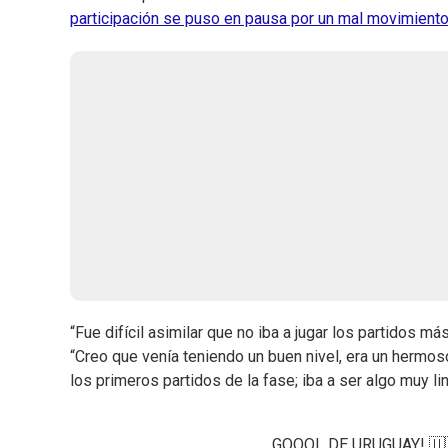
participación se puso en pausa por un mal movimiento 
“Fue difícil asimilar que no iba a jugar los partidos 
“Creo que venía teniendo un buen nivel, era un herm
los primeros partidos de la fase; iba a ser algo muy li
GOOOL DE URUGUAY! 🇺