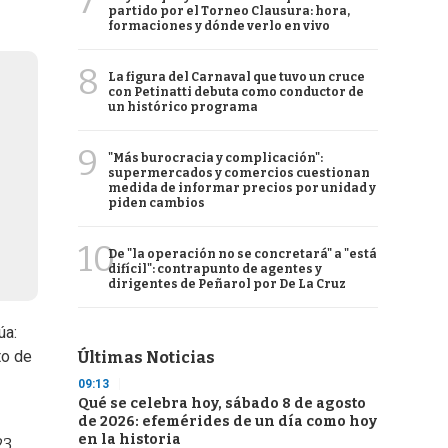
7
partido por el Torneo Clausura: hora,
formaciones y dónde verlo en vivo
8
La figura del Carnaval que tuvo un cruce
con Petinatti debuta como conductor de
un histórico programa
9
"Más burocracia y complicación":
supermercados y comercios cuestionan
medida de informar precios por unidad y
piden cambios
10
De "la operación no se concretará" a "está
difícil": contrapunto de agentes y
dirigentes de Peñarol por De La Cruz
úa:
to de
Últimas Noticias
09:13
Qué se celebra hoy, sábado 8 de agosto
de 2026: efemérides de un día como hoy
en la historia
23