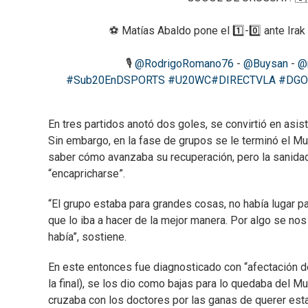
⚽️ Matías Abaldo pone el 1️⃣-0️⃣ ante Irak
🎙️
@RodrigoRomano76
-
@Buysan
-
@
#Sub20EnDSPORTS
#U20WC
#DIRECTVLA
#DGO
En tres partidos anotó dos goles, se convirtió en asis
Sin embargo, en la fase de grupos se le terminó el Mun
saber cómo avanzaba su recuperación, pero la sanidad
“encapricharse”.
“El grupo estaba para grandes cosas, no había lugar p
que lo iba a hacer de la mejor manera. Por algo se n
había”, sostiene.
En este entonces fue diagnosticado con “afectación del
la final), se los dio como bajas para lo quedaba del M
cruzaba con los doctores por las ganas de querer esta