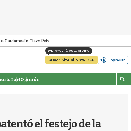
 a Cardama
En Clave País
Suscribite al 50% OFF
Ingresar
orts
Turf
Opinión
M
o
s
t
r
a
r
entó el festejo de la
b
�