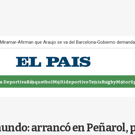
 Miramar
Afirman que Araujo se va del Barcelona
Gobierno demanda
 Deportiva
Básquetbol
Multideportivo
Tenis
Rugby
MotorSp
ndo: arrancó en Peñarol, pat