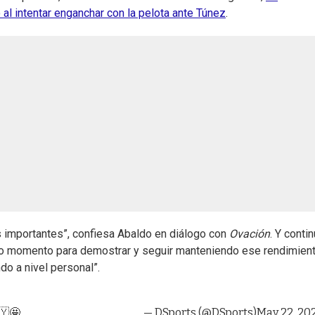
al intentar enganchar con la pelota ante Túnez
.
más importantes”, confiesa Abaldo en diálogo con
Ovación
. Y contin
oso momento para demostrar y seguir manteniendo ese rendimien
ndo a nivel personal”.
🇾🤩
— DSports (@DSports)
May 22, 20