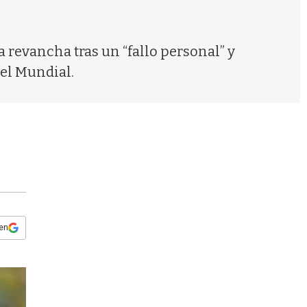
s
q
u
e
 revancha tras un “fallo personal” y
d
el Mundial.
a
 en