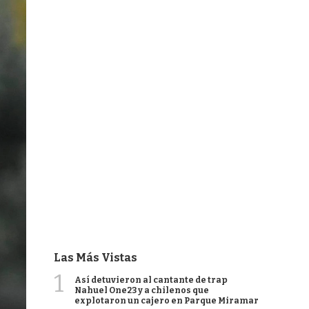
Las Más Vistas
1
Así detuvieron al cantante de trap
Nahuel One23 y a chilenos que
explotaron un cajero en Parque Miramar