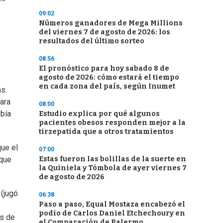
09:02
Números ganadores de Mega Millions
del viernes 7 de agosto de 2026: los
resultados del último sorteo
08:56
El pronóstico para hoy sabado 8 de
agosto de 2026: cómo estará el tiempo
en cada zona del país, según Inumet
as.
para
08:00
ebía
Estudio explica por qué algunos
pacientes obesos responden mejor a la
tirzepatida que a otros tratamientos
que el
07:00
Estas fueron las bolillas de la suerte en
 que
la Quiniela y Tómbola de ayer viernes 7
de agosto de 2026
 (jugó
06:38
Paso a paso, Equal Mostaza encabezó el
podio de Carlos Daniel Etchechoury en
os de
el Comparación de Palermo