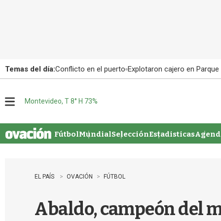
Temas del día:
Conflicto en el puerto
Explotaron cajero en Parque
Montevideo, T 8° H 73%
M
e
n
u
Fútbol
Mundial
Selección
Estadisticas
Agenda
EL PAÍS
OVACIÓN
FÚTBOL
Abaldo, campeón del mu