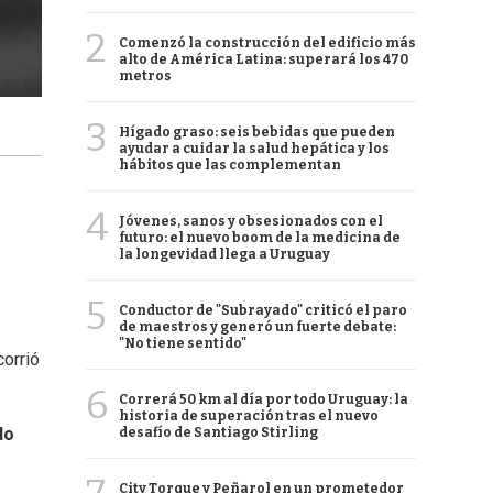
2
Comenzó la construcción del edificio más
alto de América Latina: superará los 470
metros
3
Hígado graso: seis bebidas que pueden
ayudar a cuidar la salud hepática y los
hábitos que las complementan
4
Jóvenes, sanos y obsesionados con el
futuro: el nuevo boom de la medicina de
la longevidad llega a Uruguay
5
Conductor de "Subrayado" criticó el paro
de maestros y generó un fuerte debate:
"No tiene sentido"
corrió
6
Correrá 50 km al día por todo Uruguay: la
historia de superación tras el nuevo
do
desafío de Santiago Stirling
City Torque y Peñarol en un prometedor