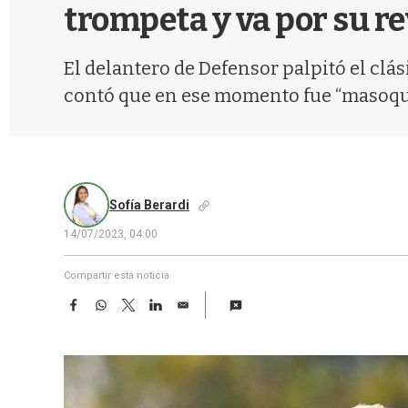
trompeta y va por su r
El delantero de Defensor palpitó el clá
contó que en ese momento fue “masoquis
Sofía Berardi
14/07/2023, 04:00
Compartir esta noticia
F
W
T
L
E
a
h
w
i
m
c
a
i
n
a
e
t
t
k
i
b
s
t
e
l
o
A
e
d