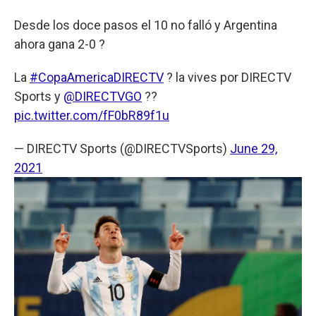
Desde los doce pasos el 10 no falló y Argentina
ahora gana 2-0 ?
La
#CopaAmericaDIRECTV
? la vives por DIRECTV
Sports y
@DIRECTVGO
??
pic.twitter.com/fF0bR89f1u
— DIRECTV Sports (@DIRECTVSports)
June 29,
2021