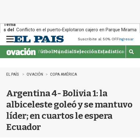
Tema
s del
Conflicto en el puerto
Explotaron cajero en Parque Miramar
día:
Suscribite al 50% OFF
Ingresar
M
e
Fútbol
Mundial
Selección
Estadisticas
Agen
n
M
u
o
s
t
EL PAÍS
OVACIÓN
COPA AMÉRICA
r
a
Argentina 4- Bolivia 1: la
r
b
albiceleste goleó y se mantuvo
�
s
líder; en cuartos le espera
q
u
Ecuador
e
d