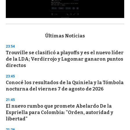
0
s
e
c
Últimas Noticias
o
n
23:54
d
Trouville se clasificó a playoffs y es el nuevo líder
s
o
de la LDA; Verdirrojo y Lagomar ganaron puntos
f
directos
3
3
s
23:45
e
Conocé los resultados de la Quiniela y la Tómbola
c
nocturna del viernes 7 de agosto de 2026
o
n
d
21:45
s
El nuevo rumbo que promete Abelardo De la
Espriella para Colombia: "Orden, autoridad y
libertad"
21:26