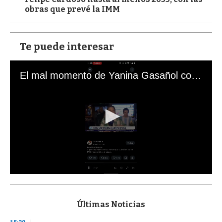
obras que prevé la IMM
Te puede interesar
El mal momento de Yanina Gasañol con un hincha argentino en "Subrayado"
0
s
e
c
Últimas Noticias
o
n