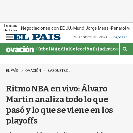
Temas
Negociaciones con EE.UU.
Murió Jorge Messi
Peñarol vs
del día:
Suscribite al 50% OFF
Ingresar
M
e
Fútbol
Mundial
Selección
Estadisticas
Agen
n
M
u
o
s
t
EL PAÍS
OVACIÓN
BASQUETBOL
r
a
Ritmo NBA en vivo: Álvaro
r
b
Martin analiza todo lo que
�
s
pasó y lo que se viene en los
q
u
playoffs
e
d