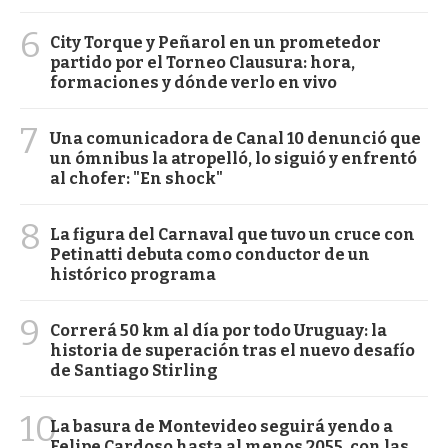
6
City Torque y Peñarol en un prometedor
partido por el Torneo Clausura: hora,
formaciones y dónde verlo en vivo
7
Una comunicadora de Canal 10 denunció que
un ómnibus la atropelló, lo siguió y enfrentó
al chofer: "En shock"
8
La figura del Carnaval que tuvo un cruce con
Petinatti debuta como conductor de un
histórico programa
9
Correrá 50 km al día por todo Uruguay: la
historia de superación tras el nuevo desafío
de Santiago Stirling
10
La basura de Montevideo seguirá yendo a
Felipe Cardoso hasta al menos 2055, con las