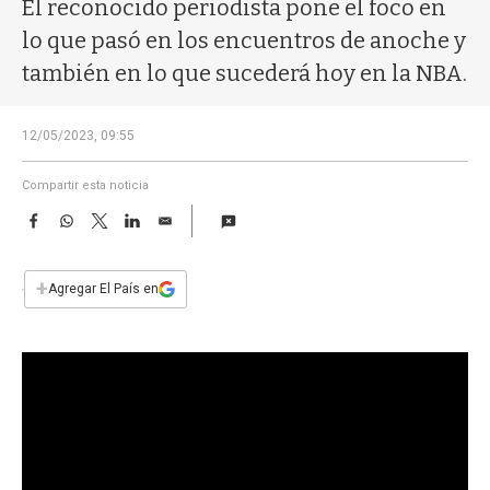
a
El reconocido periodista pone el foco en
lo que pasó en los encuentros de anoche y
también en lo que sucederá hoy en la NBA.
12/05/2023, 09:55
Compartir esta noticia
F
W
T
L
E
a
h
w
i
m
c
a
i
n
a
e
t
t
k
i
+
Agregar El País en
b
s
t
e
l
o
A
e
d
o
p
r
I
k
p
n