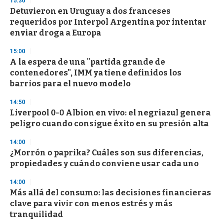
15:30
d
Detuvieron en Uruguay a dos franceses
s
o
requeridos por Interpol Argentina por intentar
f
enviar droga a Europa
3
3
s
15:00
e
A la espera de una "partida grande de
c
contenedores", IMM ya tiene definidos los
o
n
barrios para el nuevo modelo
d
s
14:50
Liverpool 0-0 Albion en vivo: el negriazul genera
peligro cuando consigue éxito en su presión alta
14:00
¿Morrón o paprika? Cuáles son sus diferencias,
propiedades y cuándo conviene usar cada uno
14:00
Más allá del consumo: las decisiones financieras
clave para vivir con menos estrés y más
tranquilidad