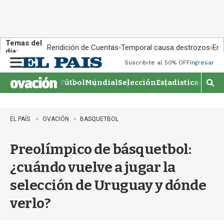
Temas del
Rendición de Cuentas
Temporal causa destrozos
En 
día:
Suscribite al 50% OFF
Ingresar
M
e
Fútbol
Mundial
Selección
Estadisticas
Agen
n
M
u
o
s
t
EL PAÍS
OVACIÓN
BASQUETBOL
r
a
Preolímpico de básquetbol:
r
b
¿cuándo vuelve a jugar la
�
s
selección de Uruguay y dónde
q
u
verlo?
e
d