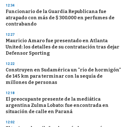
3
s
12:34
e
Funcionario de la Guardia Republicana fue
c
atrapado con más de $ 300.000 en perfumes de
o
n
contrabando
d
s
12:27
Mauricio Amaro fue presentado en Atlanta
United: los detalles de su contratación tras dejar
Defensor Sporting
12:22
Construyen en Sudamérica un "río de hormigón"
de 145 km para terminar con la sequía de
millones de personas
12:18
El preocupante presente de la mediática
argentina Zulma Lobato: fue encontrada en
situación de calle en Paraná
12:02