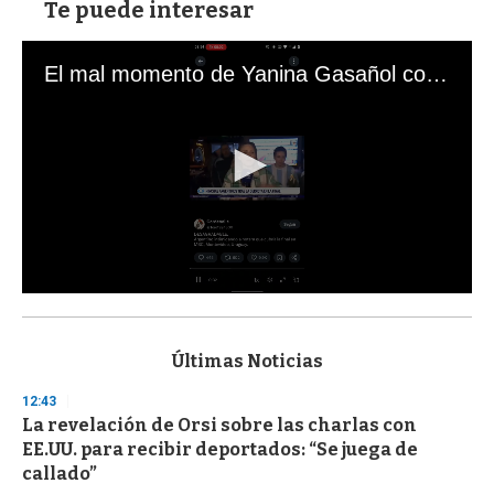
Te puede interesar
El mal momento de Yanina Gasañol con un hincha argentino en "Subrayado"
0
s
e
c
Últimas Noticias
o
n
12:43
d
La revelación de Orsi sobre las charlas con
s
o
EE.UU. para recibir deportados: “Se juega de
f
callado”
3