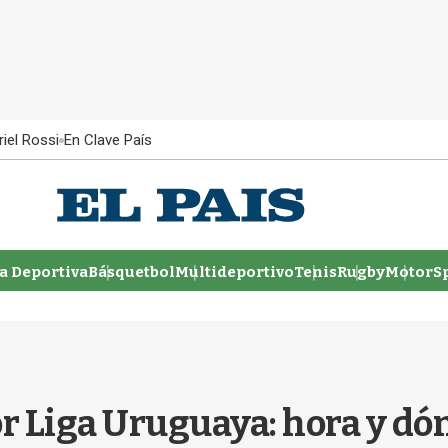
iel Rossi
En Clave País
 Deportiva
Básquetbol
Multideportivo
Tenis
Rugby
MotorSp
r Liga Uruguaya: hora y dónd