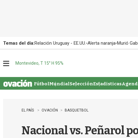
Temas del día:
Relación Uruguay - EE.UU.
Alerta naranja
Murió Gabr
Montevideo, T 15° H 95%
M
e
n
u
Fútbol
Mundial
Selección
Estadisticas
Agenda
EL PAÍS
OVACIÓN
BASQUETBOL
Nacional vs. Peñarol po