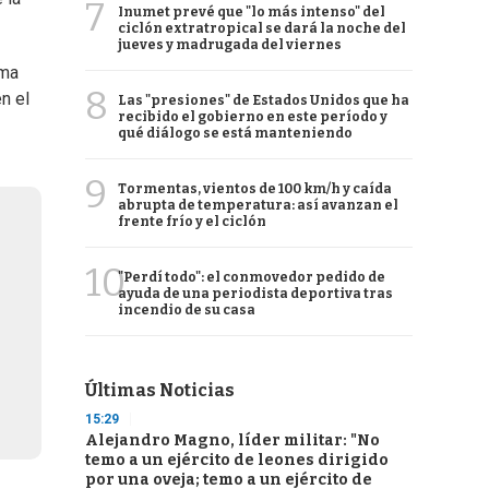
7
Inumet prevé que "lo más intenso" del
ciclón extratropical se dará la noche del
jueves y madrugada del viernes
rma
8
n el
Las "presiones" de Estados Unidos que ha
recibido el gobierno en este período y
qué diálogo se está manteniendo
9
Tormentas, vientos de 100 km/h y caída
abrupta de temperatura: así avanzan el
frente frío y el ciclón
10
"Perdí todo": el conmovedor pedido de
ayuda de una periodista deportiva tras
incendio de su casa
Últimas Noticias
15:29
Alejandro Magno, líder militar: "No
temo a un ejército de leones dirigido
por una oveja; temo a un ejército de