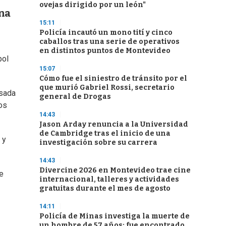
ovejas dirigido por un león"
una
15:11
Policía incautó un mono tití y cinco
caballos tras una serie de operativos
en distintos puntos de Montevideo
bol
15:07
Cómo fue el siniestro de tránsito por el
que murió Gabriel Rossi, secretario
asada
general de Drogas
os
14:43
Jason Arday renuncia a la Universidad
de Cambridge tras el inicio de una
 y
investigación sobre su carrera
14:43
Divercine 2026 en Montevideo trae cine
e
internacional, talleres y actividades
gratuitas durante el mes de agosto
14:11
Policía de Minas investiga la muerte de
un hombre de 57 años: fue encontrado