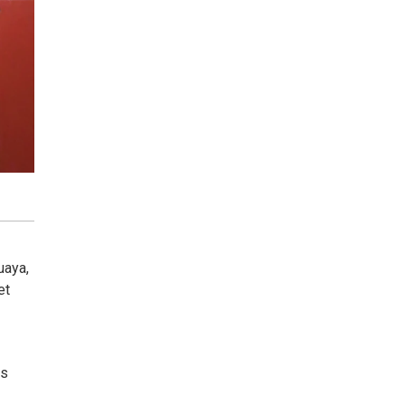
uaya,
et
os