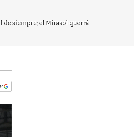
s
q
u
e
al de siempre; el Mirasol querrá
d
a
 en