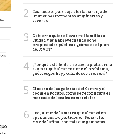
2
Casi todo el país bajo alerta naranja de
Inumet por tormentas muy fuertes y
ez.
severas
3
Gobierno quiere llevar mil familias a
Ciudad Vieja aprovechando ocho
propiedades públicas: ¿cómo es el plan
del MVOT?
Duración: 46 segundos
:46
4
¿Por qué está lenta o se cae la plataforma
e-BROU, qué alcance tiene el problema,
qué riesgos hay y cuándo se resolverá?
5
El ocaso de las galerías del Centro y el
boom en Pocitos: cómo se reconfigura el
mercado de locales comerciales
6
Leo Jaime: de la marca que alcanzó en
apenas cuatro partidos en Peñarol al
MVP de la final con más que gambetas
 que
 la