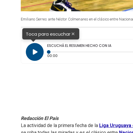
Emiliano Serres ante Néstor Colmenares en el clásico entre Nacional
×
Toca para escuchar
ESCUCHÁ EL RESUMEN HECHO CON IA
Tiempo transcurrido: 0 segundos
00:00
Redacción El País
La actividad de la primera fecha de la
Liga Uruguaya
se roba todas las miradas y es el clásico entre
Nacio