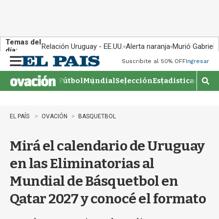
Temas del
Relación Uruguay - EE.UU.
Alerta naranja
Murió Gabriel 
día:
Suscribite al 50% OFF
Ingresar
M
e
Fútbol
Mundial
Selección
Estadisticas
Agen
n
M
u
o
s
t
EL PAÍS
OVACIÓN
BASQUETBOL
r
a
Mirá el calendario de Uruguay
r
b
en las Eliminatorias al
�
s
Mundial de Básquetbol en
q
u
Qatar 2027 y conocé el formato
e
d