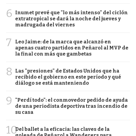
6
Inumet prevé que "lo más intenso" del ciclón
extratropical se dará la noche del jueves y
madrugada del viernes
7
Leo Jaime: de la marca que alcanzó en
apenas cuatro partidos en Peñarol al MVP de
la final con más que gambetas
8
Las "presiones" de Estados Unidos que ha
recibido el gobierno en este período y qué
diálogo se está manteniendo
9
"Perdí todo": el conmovedor pedido de ayuda
de una periodista deportiva tras incendio de
su casa
10
Del ballet a la eficacia: las claves de la
goleada de Peñarol a Wanderers para