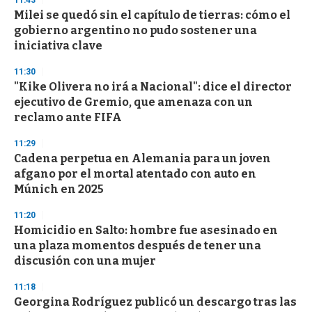
11:43
d
Milei se quedó sin el capítulo de tierras: cómo el
s
o
gobierno argentino no pudo sostener una
f
iniciativa clave
3
3
s
11:30
e
"Kike Olivera no irá a Nacional": dice el director
c
ejecutivo de Gremio, que amenaza con un
o
n
reclamo ante FIFA
d
s
11:29
Cadena perpetua en Alemania para un joven
afgano por el mortal atentado con auto en
Múnich en 2025
11:20
Homicidio en Salto: hombre fue asesinado en
una plaza momentos después de tener una
discusión con una mujer
11:18
Georgina Rodríguez publicó un descargo tras las