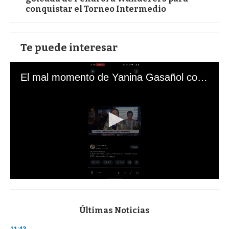
conquistar el Torneo Intermedio
Te puede interesar
El mal momento de Yanina Gasañol con un hincha argentino en "Subrayado"
0
s
e
c
Últimas Noticias
o
n