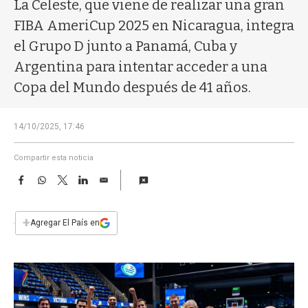
a
La Celeste, que viene de realizar una gran
FIBA AmeriCup 2025 en Nicaragua, integra
el Grupo D junto a Panamá, Cuba y
Argentina para intentar acceder a una
Copa del Mundo después de 41 años.
14/10/2025, 17:46
Compartir esta noticia
F
W
T
L
E
a
h
w
i
m
c
a
i
n
a
e
t
t
k
i
+
Agregar El País en
b
s
t
e
l
o
A
e
d
o
p
r
I
k
p
n