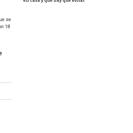
en casa y qué hay que evitar
que se
on 18
e