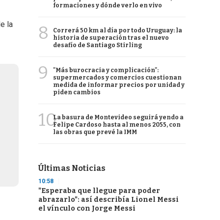
formaciones y dónde verlo en vivo
e la
8
Correrá 50 km al día por todo Uruguay: la
historia de superación tras el nuevo
desafío de Santiago Stirling
9
"Más burocracia y complicación":
supermercados y comercios cuestionan
medida de informar precios por unidad y
piden cambios
10
La basura de Montevideo seguirá yendo a
Felipe Cardoso hasta al menos 2055, con
las obras que prevé la IMM
Últimas Noticias
10:58
"Esperaba que llegue para poder
abrazarlo": así describía Lionel Messi
el vínculo con Jorge Messi