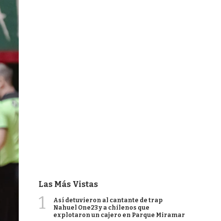
Las Más Vistas
1
Así detuvieron al cantante de trap
Nahuel One23 y a chilenos que
explotaron un cajero en Parque Miramar