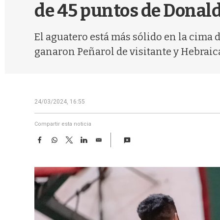
de 45 puntos de Donal
El aguatero está más sólido en la cima d
ganaron Peñarol de visitante y Hebraic
24/03/2024, 16:55
Compartir esta noticia
F
W
T
L
E
a
h
w
i
m
c
a
i
n
a
e
t
t
k
i
b
s
t
e
l
o
A
e
d
o
p
r
I
k
p
n