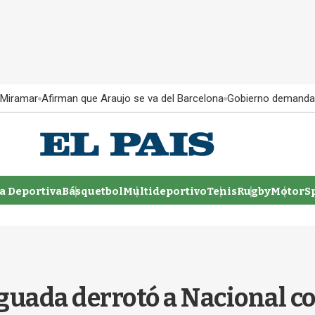
 Miramar
Afirman que Araujo se va del Barcelona
Gobierno demanda
 Deportiva
Básquetbol
Multideportivo
Tenis
Rugby
MotorSp
guada derrotó a Nacional c