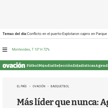
Temas del día:
Conflicto en el puerto
Explotaron cajero en Parque
Montevideo, T 10° H 72%
M
e
n
u
Fútbol
Mundial
Selección
Estadisticas
Agenda
EL PAÍS
OVACIÓN
BASQUETBOL
Más líder que nunca: A