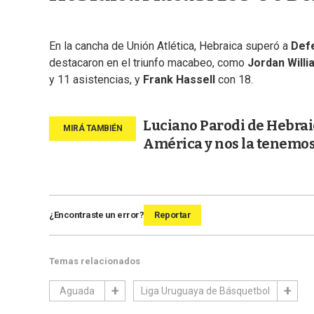
En la cancha de Unión Atlética, Hebraica superó a
Def
destacaron en el triunfo macabeo, como
Jordan Will
y 11 asistencias, y
Frank Hassell
con 18.
Luciano Parodi de Hebrai
América y nos la tenemos
¿Encontraste un error?
Reportar
Temas relacionados
Aguada
Liga Uruguaya de Básquetbol