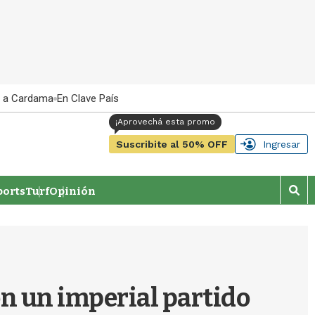
 a Cardama
En Clave País
Suscribite al 50% OFF
Ingresar
orts
Turf
Opinión
M
o
s
t
r
a
r
on un imperial partido
b
�