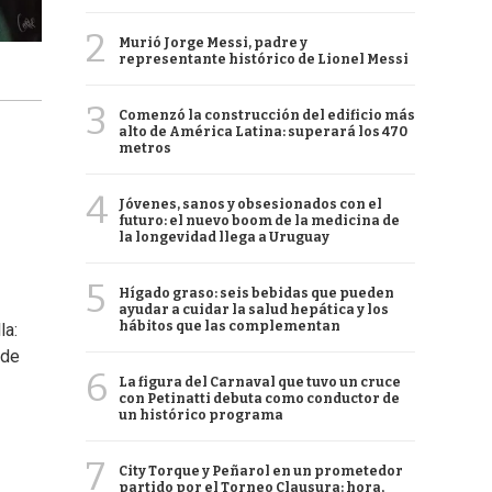
2
Murió Jorge Messi, padre y
representante histórico de Lionel Messi
3
Comenzó la construcción del edificio más
alto de América Latina: superará los 470
metros
4
Jóvenes, sanos y obsesionados con el
futuro: el nuevo boom de la medicina de
la longevidad llega a Uruguay
5
Hígado graso: seis bebidas que pueden
ayudar a cuidar la salud hepática y los
hábitos que las complementan
la:
 de
6
La figura del Carnaval que tuvo un cruce
con Petinatti debuta como conductor de
un histórico programa
7
City Torque y Peñarol en un prometedor
partido por el Torneo Clausura: hora,