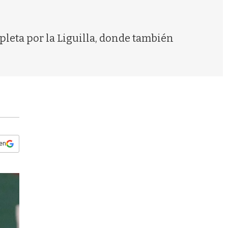
s
q
u
e
mpleta por la Liguilla, donde también
d
a
 en