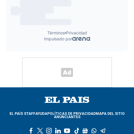
EL PAÍS STAFF
AYUDA
POLÍTICAS DE PRIVACIDAD
MAPA DEL SITIO
ANUNCIANTES
f
t
i
l
y
t
g
w
t