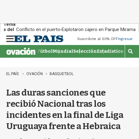
Tema
s del
Conflicto en el puerto
Explotaron cajero en Parque Miramar
día:
Suscribite al 50% OFF
Ingresar
M
e
Fútbol
Mundial
Selección
Estadisticas
Agen
n
M
u
o
s
t
EL PAÍS
OVACIÓN
BASQUETBOL
r
a
Las duras sanciones que
r
b
recibió Nacional tras los
�
s
incidentes en la final de Liga
q
u
Uruguaya frente a Hebraica
e
d