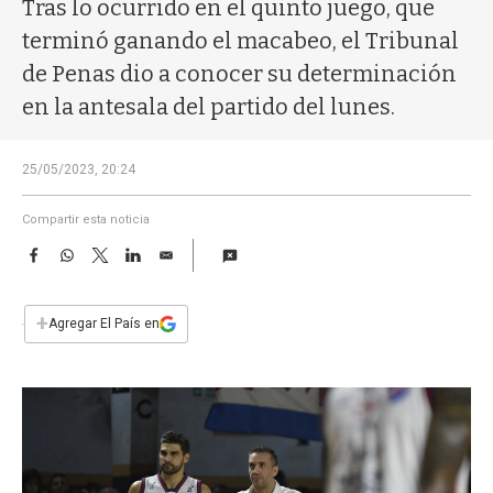
a
Tras lo ocurrido en el quinto juego, que
terminó ganando el macabeo, el Tribunal
de Penas dio a conocer su determinación
en la antesala del partido del lunes.
25/05/2023, 20:24
Compartir esta noticia
F
W
T
L
E
a
h
w
i
m
c
a
i
n
a
e
t
t
k
i
+
Agregar El País en
b
s
t
e
l
o
A
e
d
o
p
r
I
k
p
n