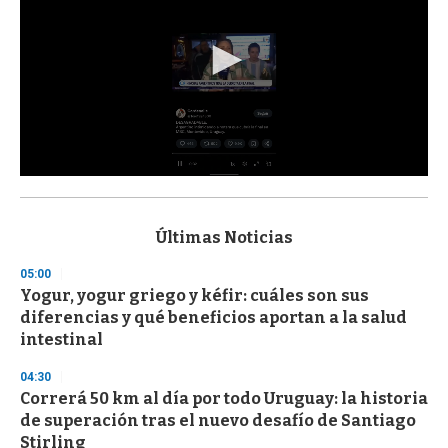
0
s
e
c
Últimas Noticias
o
n
05:00
d
Yogur, yogur griego y kéfir: cuáles son sus
s
o
diferencias y qué beneficios aportan a la salud
f
intestinal
3
3
s
04:30
e
Correrá 50 km al día por todo Uruguay: la historia
c
de superación tras el nuevo desafío de Santiago
o
n
Stirling