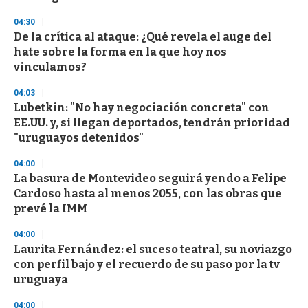
d
s
04:30
De la crítica al ataque: ¿Qué revela el auge del
hate sobre la forma en la que hoy nos
vinculamos?
04:03
Lubetkin: "No hay negociación concreta" con
EE.UU. y, si llegan deportados, tendrán prioridad
"uruguayos detenidos"
04:00
La basura de Montevideo seguirá yendo a Felipe
Cardoso hasta al menos 2055, con las obras que
prevé la IMM
04:00
Laurita Fernández: el suceso teatral, su noviazgo
con perfil bajo y el recuerdo de su paso por la tv
uruguaya
04:00