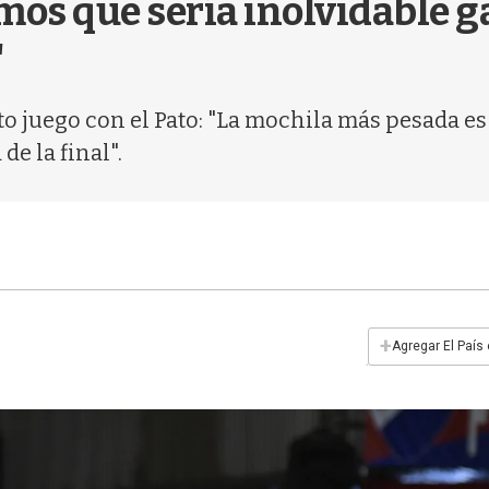
mos que sería inolvidable g
"
rto juego con el Pato: "La mochila más pesada es
e la final".
+
Agregar El País