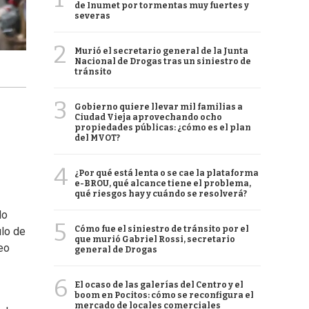
de Inumet por tormentas muy fuertes y
severas
2
Murió el secretario general de la Junta
Nacional de Drogas tras un siniestro de
tránsito
3
Gobierno quiere llevar mil familias a
Ciudad Vieja aprovechando ocho
propiedades públicas: ¿cómo es el plan
del MVOT?
4
¿Por qué está lenta o se cae la plataforma
e-BROU, qué alcance tiene el problema,
qué riesgos hay y cuándo se resolverá?
do
5
Cómo fue el siniestro de tránsito por el
ulo de
que murió Gabriel Rossi, secretario
neo
general de Drogas
6
El ocaso de las galerías del Centro y el
boom en Pocitos: cómo se reconfigura el
mercado de locales comerciales