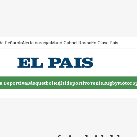
 de Peñarol
Alerta naranja
Murió Gabriel Rossi
En Clave País
 Deportiva
Básquetbol
Multideportivo
Tenis
Rugby
MotorSp