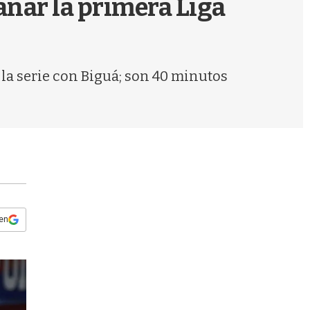
anar la primera Liga
s
q
u
e
d
 la serie con Biguá; son 40 minutos
a
 en