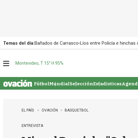
Temas del día:
Bañados de Carrasco
Líos entre Policía e hinchas
Montevideo, T 15° H 95%
M
e
n
u
Fútbol
Mundial
Selección
Estadisticas
Agenda
EL PAÍS
OVACIÓN
BASQUETBOL
ENTREVISTA