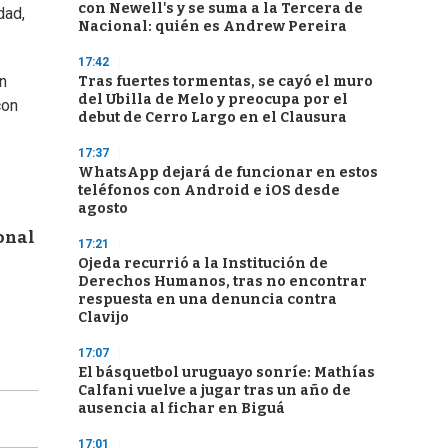
con Newell's y se suma a la Tercera de
dad,
Nacional: quién es Andrew Pereira
17:42
n
Tras fuertes tormentas, se cayó el muro
del Ubilla de Melo y preocupa por el
con
debut de Cerro Largo en el Clausura
17:37
WhatsApp dejará de funcionar en estos
teléfonos con Android e iOS desde
agosto
onal
17:21
Ojeda recurrió a la Institución de
Derechos Humanos, tras no encontrar
respuesta en una denuncia contra
Clavijo
17:07
El básquetbol uruguayo sonríe: Mathías
Calfani vuelve a jugar tras un año de
ausencia al fichar en Biguá
17:01