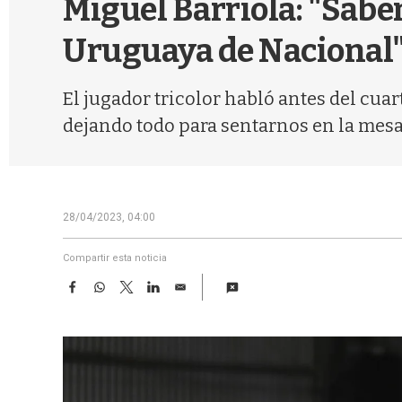
Miguel Barriola: "Sabe
Uruguaya de Nacional
El jugador tricolor habló antes del cua
dejando todo para sentarnos en la mesa d
28/04/2023, 04:00
Compartir esta noticia
F
W
T
L
E
a
h
w
i
m
c
a
i
n
a
e
t
t
k
i
b
s
t
e
l
o
A
e
d
o
p
r
I