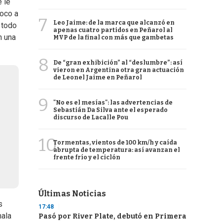
 le
foco a
7
Leo Jaime: de la marca que alcanzó en
 todo
apenas cuatro partidos en Peñarol al
n una
MVP de la final con más que gambetas
8
De “gran exhibición” al “deslumbre”: así
vieron en Argentina otra gran actuación
de Leonel Jaime en Peñarol
9
"No es el mesías": las advertencias de
Sebastián Da Silva ante el esperado
discurso de Lacalle Pou
10
Tormentas, vientos de 100 km/h y caída
abrupta de temperatura: así avanzan el
frente frío y el ciclón
Últimas Noticias
s
17:48
mala
Pasó por River Plate, debutó en Primera