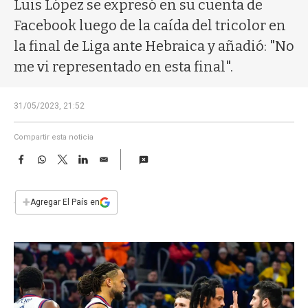
a
Luis López se expresó en su cuenta de
Facebook luego de la caída del tricolor en
la final de Liga ante Hebraica y añadió: "No
me vi representado en esta final".
31/05/2023, 21:52
Compartir esta noticia
F
W
T
L
E
a
h
w
i
m
c
a
i
n
a
e
t
t
k
i
+
Agregar El País en
b
s
t
e
l
o
A
e
d
o
p
r
I
k
p
n