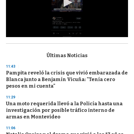
0
s
e
c
Últimas Noticias
o
n
11:43
d
Pampita reveló la crisis que vivió embarazada de
s
o
Blanca junto a Benjamín Vicuña: "Tenía cero
f
pesos en mi cuenta"
3
3
s
11:29
e
Una moto requerida llevó a la Policía hasta una
c
investigación por posible tráfico interno de
o
n
armas en Montevideo
d
s
11:06