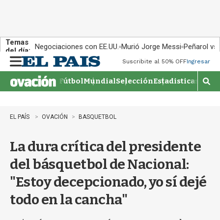
Temas
Negociaciones con EE.UU.
Murió Jorge Messi
Peñarol vs
del día:
Suscribite al 50% OFF
Ingresar
M
e
Fútbol
Mundial
Selección
Estadisticas
Agen
n
M
u
o
s
t
EL PAÍS
OVACIÓN
BASQUETBOL
r
a
La dura crítica del presidente
r
b
del básquetbol de Nacional:
�
s
"Estoy decepcionado, yo sí dejé
q
u
todo en la cancha"
e
d