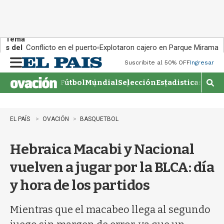
Tema
s del
Conflicto en el puerto
Explotaron cajero en Parque Miramar
día:
Suscribite al 50% OFF
Ingresar
M
e
Fútbol
Mundial
Selección
Estadisticas
Agen
n
M
u
o
s
t
EL PAÍS
OVACIÓN
BASQUETBOL
r
a
Hebraica Macabi y Nacional
r
b
vuelven a jugar por la BLCA: día
�
s
y hora de los partidos
q
u
e
Mientras que el macabeo llega al segundo
d