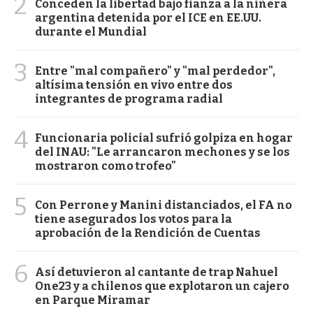
2
Conceden la libertad bajo fianza a la niñera
argentina detenida por el ICE en EE.UU.
durante el Mundial
3
Entre "mal compañero" y "mal perdedor",
altísima tensión en vivo entre dos
integrantes de programa radial
4
Funcionaria policial sufrió golpiza en hogar
del INAU: "Le arrancaron mechones y se los
mostraron como trofeo"
5
Con Perrone y Manini distanciados, el FA no
tiene asegurados los votos para la
aprobación de la Rendición de Cuentas
6
Así detuvieron al cantante de trap Nahuel
One23 y a chilenos que explotaron un cajero
en Parque Miramar