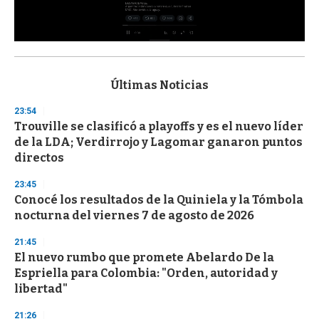
0
s
e
c
Últimas Noticias
o
n
23:54
d
Trouville se clasificó a playoffs y es el nuevo líder
s
o
de la LDA; Verdirrojo y Lagomar ganaron puntos
f
directos
3
3
s
23:45
e
Conocé los resultados de la Quiniela y la Tómbola
c
nocturna del viernes 7 de agosto de 2026
o
n
d
21:45
s
El nuevo rumbo que promete Abelardo De la
Espriella para Colombia: "Orden, autoridad y
libertad"
21:26