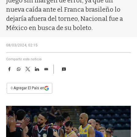
juego sin margen de error, ya que un
a
nueva caída ante el Franca brasileño lo
dejaría afuera del torneo, Nacional fue a
México en busca de su boleto.
08/03/2024, 02:15
Compartir esta noticia
F
W
T
L
E
a
h
w
i
m
c
a
i
n
a
e
t
t
k
i
+
Agregar El País en
b
s
t
e
l
o
A
e
d
o
p
r
I
k
p
n