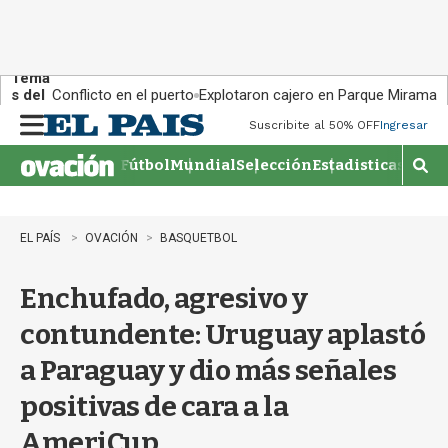
Tema
s del
Conflicto en el puerto
Explotaron cajero en Parque Miramar
día:
Suscribite al 50% OFF
Ingresar
M
e
Fútbol
Mundial
Selección
Estadisticas
Agen
n
M
u
o
s
t
EL PAÍS
OVACIÓN
BASQUETBOL
r
a
Enchufado, agresivo y
r
b
contundente: Uruguay aplastó
�
s
a Paraguay y dio más señales
q
u
positivas de cara a la
e
d
AmeriCup