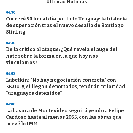
Últimas Noticias
o
n
04:30
d
Correrá 50 km al día por todo Uruguay: la historia
s
o
de superación tras el nuevo desafío de Santiago
f
Stirling
3
3
s
04:30
e
De la crítica al ataque: ¿Qué revela el auge del
c
hate sobre la forma en la que hoy nos
o
n
vinculamos?
d
s
04:03
Lubetkin: "No hay negociación concreta" con
EE.UU. y, si llegan deportados, tendrán prioridad
"uruguayos detenidos"
04:00
La basura de Montevideo seguirá yendo a Felipe
Cardoso hasta al menos 2055, con las obras que
prevé la IMM