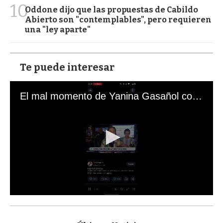
10
Oddone dijo que las propuestas de Cabildo
Abierto son "contemplables", pero requieren
una "ley aparte"
Te puede interesar
El mal momento de Yanina Gasañol con un hincha argentino en "Subrayado"
0
s
e
c