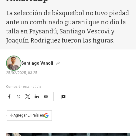
a
La selección de básquetbol no tuvo piedad
ante un combinado guaraní que no dio la
talla en Paysandú; Santiago Vescovi y
Joaquín Rodríguez fueron las figuras.
Santiago Vanoli
25/02/2025, 03:25
Compartir esta noticia
F
W
T
L
E
a
h
w
i
m
c
a
i
n
a
e
t
t
k
i
+
Agregar El País en
b
s
t
e
l
o
A
e
d
o
p
r
I