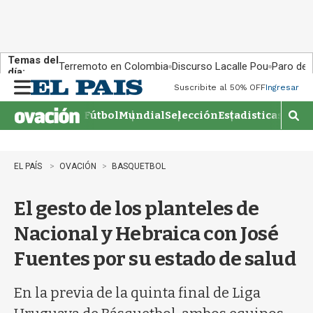
Temas del
Terremoto en Colombia
Discurso Lacalle Pou
Paro de
día:
Suscribite al 50% OFF
Ingresar
M
e
Fútbol
Mundial
Selección
Estadisticas
Agen
n
M
u
o
s
t
EL PAÍS
OVACIÓN
BASQUETBOL
r
a
El gesto de los planteles de
r
b
Nacional y Hebraica con José
�
s
Fuentes por su estado de salud
q
u
e
En la previa de la quinta final de Liga
d