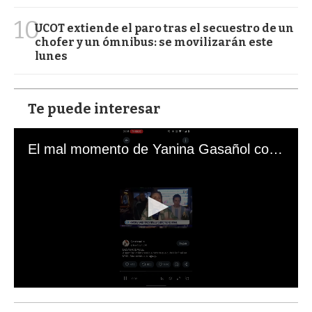
10
UCOT extiende el paro tras el secuestro de un
chofer y un ómnibus: se movilizarán este
lunes
Te puede interesar
El mal momento de Yanina Gasañol con un hincha argentino en "Subrayado"
0
s