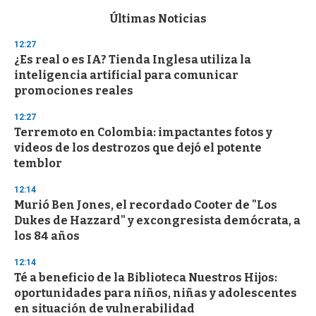
e
c
Últimas Noticias
o
n
12:27
d
¿Es real o es IA? Tienda Inglesa utiliza la
s
o
inteligencia artificial para comunicar
f
promociones reales
3
3
s
12:27
e
Terremoto en Colombia: impactantes fotos y
c
videos de los destrozos que dejó el potente
o
n
temblor
d
s
12:14
Murió Ben Jones, el recordado Cooter de "Los
Dukes de Hazzard" y excongresista demócrata, a
los 84 años
12:14
Té a beneficio de la Biblioteca Nuestros Hijos:
oportunidades para niños, niñas y adolescentes
en situación de vulnerabilidad