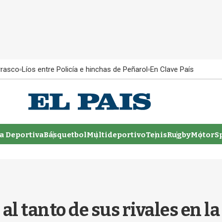
rrasco
Líos entre Policía e hinchas de Peñarol
En Clave País
 Deportiva
Básquetbol
Multideportivo
Tenis
Rugby
MotorSp
 al tanto de sus rivales en 