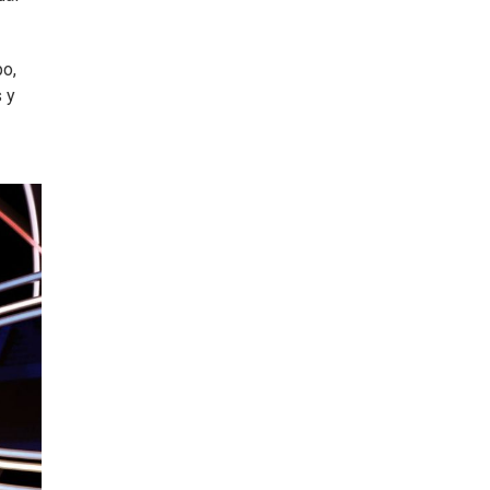
po,
s y