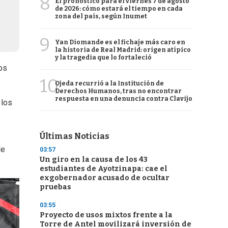
8
El pronóstico para el viernes 7 de agosto
de 2026: cómo estará el tiempo en cada
zona del país, según Inumet
9
Yan Diomande es el fichaje más caro en
la historia de Real Madrid: origen atípico
y la tragedia que lo fortaleció
os
10
Ojeda recurrió a la Institución de
Derechos Humanos, tras no encontrar
respuesta en una denuncia contra Clavijo
 los
Últimas Noticias
de
03:57
Un giro en la causa de los 43
estudiantes de Ayotzinapa: cae el
exgobernador acusado de ocultar
pruebas
03:55
Proyecto de usos mixtos frente a la
Torre de Antel movilizará inversión de