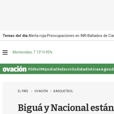
Temas del día:
Alerta roja
Preocupaciones en INR
Bañados de Ca
Montevideo, T 13° H 95%
M
e
n
u
Fútbol
Mundial
Selección
Estadisticas
Agenda
EL PAÍS
OVACIÓN
BASQUETBOL
Biguá y Nacional están