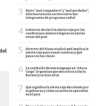
3
Entre "mal compañero" y "mal perdedor",
altísima tensión en vivo entre dos
integrantes de programa radial
4
Gobierno declaró la alerta roja por las
condiciones meteorológicas en varias
zonas del país
5
Director del Sinae explicó qué implica la
 del
alerta roja para zonas costeras y qué
pasa con las clases
6
La confesión de una uruguaya en "Ahora
Caigo" Argentina que descolocó a Darío
Barassi y se hizo viral
7
Qué significa la alerta roja decretada por
el gobierno y cómo se activa la operativa
en el país