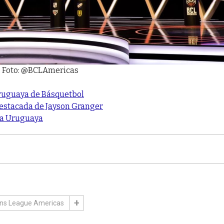
. Foto: @BCLAmericas
 Uruguaya de Básquetbol
destacada de Jayson Granger
iga Uruguaya
ons League Americas