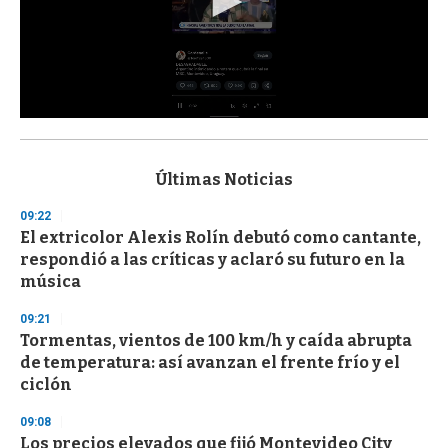
0
s
e
c
Últimas Noticias
o
n
09:22
d
El extricolor Alexis Rolín debutó como cantante,
s
o
respondió a las críticas y aclaró su futuro en la
f
música
3
3
s
09:21
e
Tormentas, vientos de 100 km/h y caída abrupta
c
de temperatura: así avanzan el frente frío y el
o
n
ciclón
d
s
09:08
Los precios elevados que fijó Montevideo City