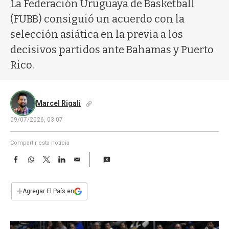
a
La Federación Uruguaya de Basketball
(FUBB) consiguió un acuerdo con la
selección asiática en la previa a los
decisivos partidos ante Bahamas y Puerto
Rico.
Marcel Rigali
09/07/2026, 03:07
Compartir esta noticia
F
W
T
L
E
a
h
w
i
m
c
a
i
n
a
e
t
t
k
i
+
Agregar El País en
b
s
t
e
l
o
A
e
d
o
p
r
I
k
p
n