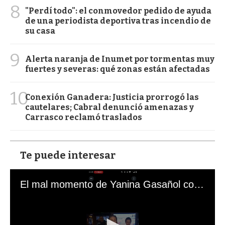
8
"Perdí todo": el conmovedor pedido de ayuda
de una periodista deportiva tras incendio de
su casa
9
Alerta naranja de Inumet por tormentas muy
fuertes y severas: qué zonas están afectadas
10
Conexión Ganadera: Justicia prorrogó las
cautelares; Cabral denunció amenazas y
Carrasco reclamó traslados
Te puede interesar
El mal momento de Yanina Gasañol con un hincha argentino en "Subrayado"