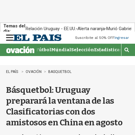
Temas del
Relación Uruguay - EE.UU.
Alerta naranja
Murió Gabriel 
día:
Suscribite al 50% OFF
Ingresar
M
e
Fútbol
Mundial
Selección
Estadisticas
Agen
n
M
u
o
s
t
EL PAÍS
OVACIÓN
BASQUETBOL
r
a
Básquetbol: Uruguay
r
b
preparará la ventana de las
�
s
Clasificatorias con dos
q
u
amistosos en China en agosto
e
d