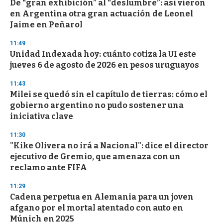
De “gran exhibición” al “deslumbre”: así vieron
s
o
en Argentina otra gran actuación de Leonel
f
Jaime en Peñarol
3
3
s
11:49
e
Unidad Indexada hoy: cuánto cotiza la UI este
c
jueves 6 de agosto de 2026 en pesos uruguayos
o
n
d
11:43
s
Milei se quedó sin el capítulo de tierras: cómo el
gobierno argentino no pudo sostener una
iniciativa clave
11:30
"Kike Olivera no irá a Nacional": dice el director
ejecutivo de Gremio, que amenaza con un
reclamo ante FIFA
11:29
Cadena perpetua en Alemania para un joven
afgano por el mortal atentado con auto en
Múnich en 2025