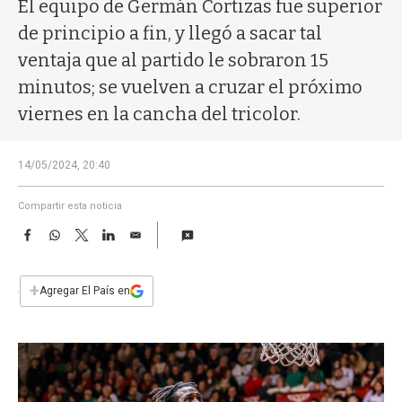
a
El equipo de Germán Cortizas fue superior
de principio a fin, y llegó a sacar tal
ventaja que al partido le sobraron 15
minutos; se vuelven a cruzar el próximo
viernes en la cancha del tricolor.
14/05/2024, 20:40
Compartir esta noticia
F
W
T
L
E
a
h
w
i
m
c
a
i
n
a
e
t
t
k
i
+
Agregar El País en
b
s
t
e
l
o
A
e
d
o
p
r
I
k
p
n