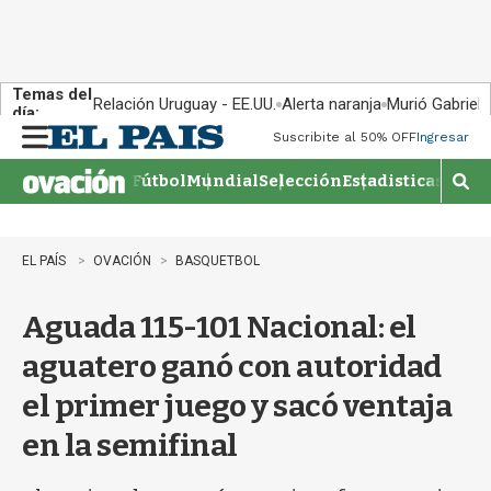
Temas del
Relación Uruguay - EE.UU.
Alerta naranja
Murió Gabriel 
día:
Suscribite al 50% OFF
Ingresar
M
e
Fútbol
Mundial
Selección
Estadisticas
Agen
n
M
u
o
s
t
EL PAÍS
OVACIÓN
BASQUETBOL
r
a
Aguada 115-101 Nacional: el
r
b
aguatero ganó con autoridad
�
s
el primer juego y sacó ventaja
q
u
en la semifinal
e
d