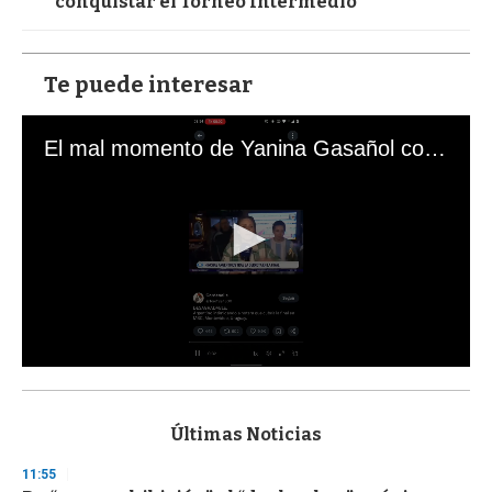
conquistar el Torneo Intermedio
Te puede interesar
El mal momento de Yanina Gasañol con un hincha argentino en "Subrayado"
0
s
e
c
Últimas Noticias
o
n
11:55
d