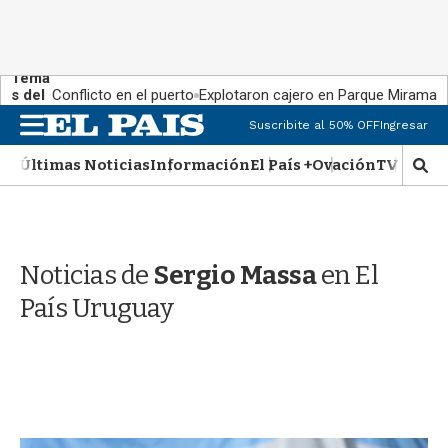
Tema
s del
Conflicto en el puerto
Explotaron cajero en Parque Miramar
día:
M
Suscribite al 50% OFF
Ingresar
e
n
Últimas Noticias
Información
El País +
Ovación
TV Show
M
u
o
s
t
r
Noticias de
Sergio Massa
en El
a
r
País Uruguay
b
�
s
q
u
e
d