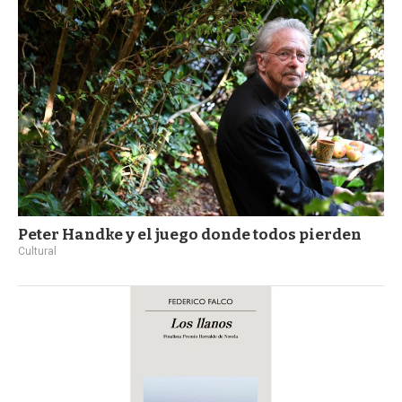
a
Peter Handke y el juego donde todos pierden
Cultural