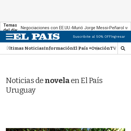
Temas
Negociaciones con EE.UU.
Murió Jorge Messi
Peñarol vs
del día:
M
Suscribite al 50% OFF
Ingresar
e
n
Últimas Noticias
Información
El País +
Ovación
TV Show
M
u
o
s
t
r
Noticias de
novela
en El País
a
r
Uruguay
b
�
s
q
u
e
d