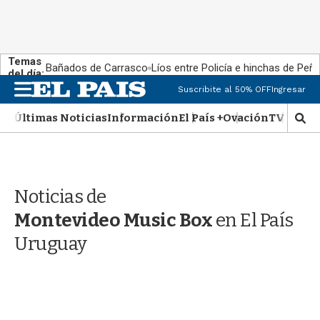
Temas
Bañados de Carrasco
Líos entre Policía e hinchas de Peña
del día:
M
Suscribite al 50% OFF
Ingresar
e
n
Últimas Noticias
Información
El País +
Ovación
TV Show
M
u
o
s
t
r
Noticias de
a
r
Montevideo Music Box
en El País
b
�
Uruguay
s
q
u
e
d