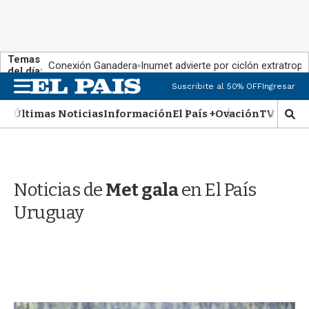
Temas
Conexión Ganadera
Inumet advierte por ciclón extratropi
del día:
M
Suscribite al 50% OFF
Ingresar
e
n
Últimas Noticias
Información
El País +
Ovación
TV Show
M
u
o
s
t
r
Noticias de
Met gala
en El País
a
r
Uruguay
b
�
s
q
u
e
d