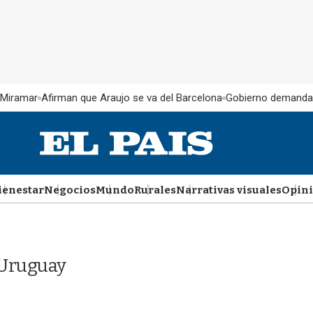
 Miramar
Afirman que Araujo se va del Barcelona
Gobierno demanda
ienestar
Negocios
Mundo
Rurales
Narrativas visuales
Opin
 Uruguay