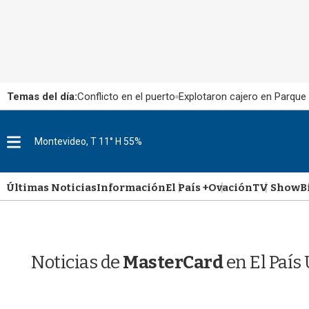
Temas del día:
Conflicto en el puerto
Explotaron cajero en Parque
M
Montevideo, T 11° H 55%
e
n
u
Últimas Noticias
Información
El País +
Ovación
TV Show
B
Noticias de
MasterCard
en El País