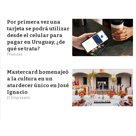
s
q
u
e
Por primera vez una
d
tarjeta se podrá utilizar
a
desde el celular para
pagar en Uruguay, ¿de
qué se trata?
Finanzas
Mastercard homenajeó
a la cultura en un
atardecer único en José
Ignacio
El Empresario