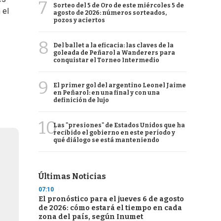
7
Sorteo del 5 de Oro de este miércoles 5 de
 el
agosto de 2026: números sorteados,
pozos y aciertos
8
Del ballet a la eficacia: las claves de la
goleada de Peñarol a Wanderers para
conquistar el Torneo Intermedio
9
El primer gol del argentino Leonel Jaime
en Peñarol: en una final y con una
definición de lujo
10
Las "presiones" de Estados Unidos que ha
recibido el gobierno en este período y
qué diálogo se está manteniendo
Últimas Noticias
07:10
El pronóstico para el jueves 6 de agosto
de 2026: cómo estará el tiempo en cada
zona del país, según Inumet