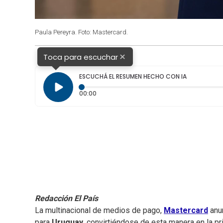
Paula Pereyra. Foto: Mastercard.
×
Toca para escuchar
ESCUCHÁ EL RESUMEN HECHO CON IA
Tiempo transcurrido: 0 segundos
00:00
Redacción El País
La multinacional de medios de pago,
Mastercard
anu
para
Uruguay
, convirtiéndose de esta manera en la p