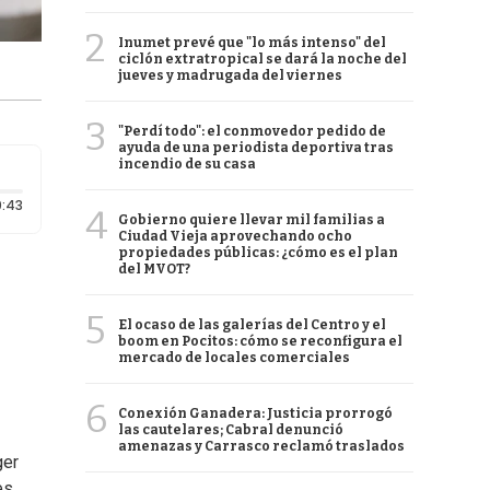
2
Inumet prevé que "lo más intenso" del
ciclón extratropical se dará la noche del
jueves y madrugada del viernes
3
"Perdí todo": el conmovedor pedido de
ayuda de una periodista deportiva tras
incendio de su casa
Duración: 43 segundos
:43
4
Gobierno quiere llevar mil familias a
Ciudad Vieja aprovechando ocho
propiedades públicas: ¿cómo es el plan
del MVOT?
5
El ocaso de las galerías del Centro y el
boom en Pocitos: cómo se reconfigura el
mercado de locales comerciales
6
Conexión Ganadera: Justicia prorrogó
las cautelares; Cabral denunció
amenazas y Carrasco reclamó traslados
ger
es