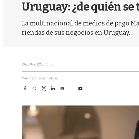
Uruguay: ¿de quién se 
La multinacional de medios de pago Ma
riendas de sus negocios en Uruguay.
26/08/2025, 15:50
Compartir esta noticia
F
W
T
L
E
a
h
w
i
m
c
a
i
n
a
e
t
t
k
i
b
s
t
e
l
o
A
e
d
o
p
r
I
k
p
n