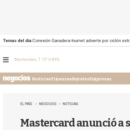
Temas del día:
Conexión Ganadera
Inumet advierte por ciclón extr
Montevideo, T 15° H 89%
M
e
n
u
Noticias
Finanzas
Rurales
Empresas
EL PAÍS
NEGOCIOS
NOTICIAS
Mastercard anunció a 