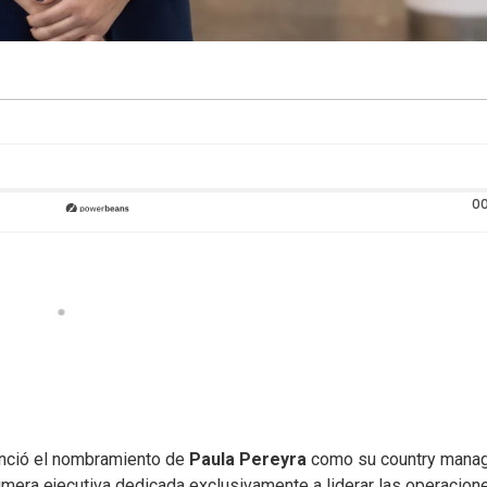
00
nció el nombramiento de
Paula Pereyra
como su country mana
rimera ejecutiva dedicada exclusivamente a liderar las operacion