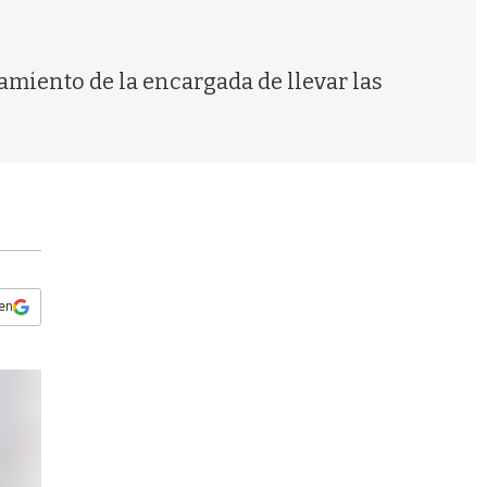
s
q
u
e
iento de la encargada de llevar las
d
a
 en