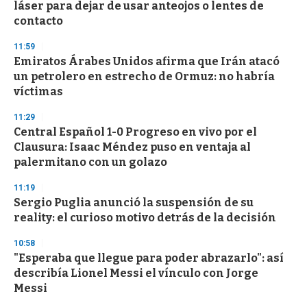
e
láser para dejar de usar anteojos o lentes de
c
contacto
o
n
d
11:59
s
Emiratos Árabes Unidos afirma que Irán atacó
un petrolero en estrecho de Ormuz: no habría
víctimas
11:29
Central Español 1-0 Progreso en vivo por el
Clausura: Isaac Méndez puso en ventaja al
palermitano con un golazo
11:19
Sergio Puglia anunció la suspensión de su
reality: el curioso motivo detrás de la decisión
10:58
"Esperaba que llegue para poder abrazarlo": así
describía Lionel Messi el vínculo con Jorge
Messi