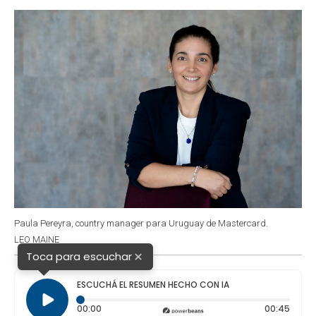
o
p
r
I
k
p
n
Paula Pereyra, country manager para Uruguay de Mastercard.
LEO MAINE
×
Toca para escuchar
ESCUCHÁ EL RESUMEN HECHO CON IA
Tiempo transcurrido: 0 segundos
Durac
00:00
00:45