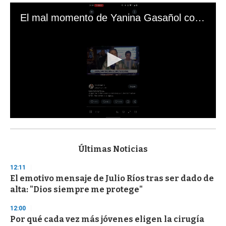
El mal momento de Yanina Gasañol con un hincha argentino en "Subrayado"
0
s
e
c
Últimas Noticias
o
n
12:11
d
El emotivo mensaje de Julio Ríos tras ser dado de
s
o
alta: "Dios siempre me protege"
f
3
12:00
3
s
Por qué cada vez más jóvenes eligen la cirugía