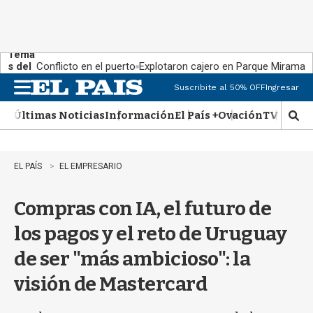
Tema
s del
Conflicto en el puerto
Explotaron cajero en Parque Miramar
día:
Suscribite al 50% OFF
Ingresar
M
e
Últimas Noticias
Información
El País +
Ovación
TV Show
n
M
u
o
s
t
EL PAÍS
EL EMPRESARIO
r
a
Compras con IA, el futuro de
r
b
los pagos y el reto de Uruguay
�
s
de ser "más ambicioso": la
q
u
visión de Mastercard
e
d