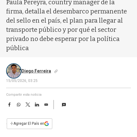
a
Paula Pereyra, country manager de la
firma, detalla el desembarco permanente
del sello en el país, el plan para llegar al
transporte público y por qué el sector
privado no debe esperar por la política
pública
Diego Ferreira
15/05/2026, 03:25
Compartir esta noticia
F
W
T
L
E
a
h
w
i
m
c
a
i
n
a
e
t
t
k
i
+
Agregar El País en
b
s
t
e
l
o
A
e
d