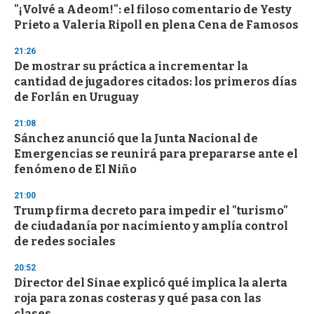
"¡Volvé a Adeom!": el filoso comentario de Yesty
s
o
Prieto a Valeria Ripoll en plena Cena de Famosos
f
3
21:26
3
s
De mostrar su práctica a incrementar la
e
cantidad de jugadores citados: los primeros días
c
de Forlán en Uruguay
o
n
d
21:08
s
Sánchez anunció que la Junta Nacional de
Emergencias se reunirá para prepararse ante el
fenómeno de El Niño
21:00
Trump firma decreto para impedir el "turismo"
de ciudadanía por nacimiento y amplía control
de redes sociales
20:52
Director del Sinae explicó qué implica la alerta
roja para zonas costeras y qué pasa con las
clases