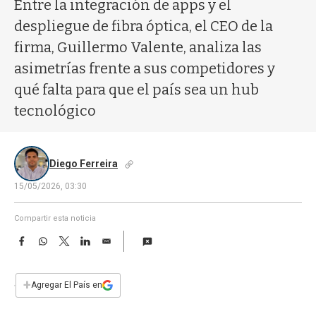
a
Entre la integración de apps y el
despliegue de fibra óptica, el CEO de la
firma, Guillermo Valente, analiza las
asimetrías frente a sus competidores y
qué falta para que el país sea un hub
tecnológico
Diego Ferreira
15/05/2026, 03:30
Compartir esta noticia
F
W
T
L
E
a
h
w
i
m
c
a
i
n
a
e
t
t
k
i
+
Agregar El País en
b
s
t
e
l
o
A
e
d