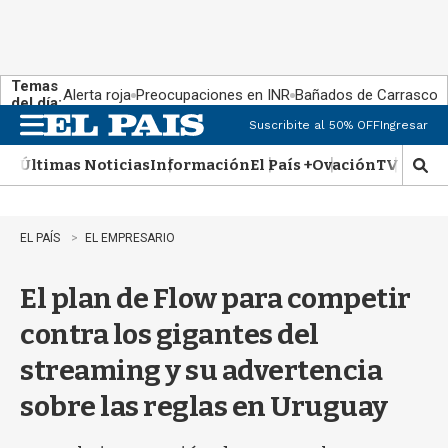
Temas
Alerta roja
Preocupaciones en INR
Bañados de Carrasco
del día:
Suscribite al 50% OFF
Ingresar
M
e
Últimas Noticias
Información
El País +
Ovación
TV Show
n
M
u
o
s
t
EL PAÍS
EL EMPRESARIO
r
a
El plan de Flow para competir
r
b
contra los gigantes del
�
s
streaming y su advertencia
q
u
sobre las reglas en Uruguay
e
d