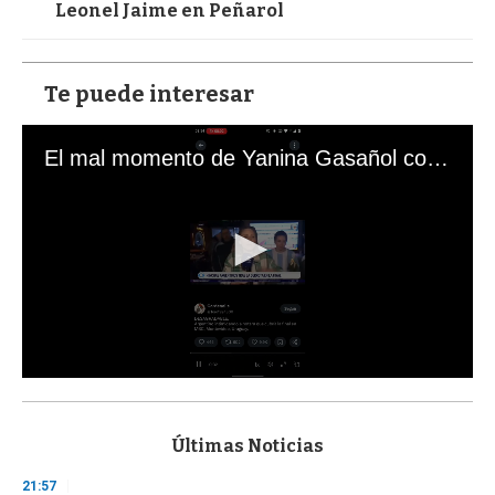
Leonel Jaime en Peñarol
Te puede interesar
El mal momento de Yanina Gasañol con un hincha argentino en "Subrayado"
0
s
e
c
Últimas Noticias
o
n
21:57
d