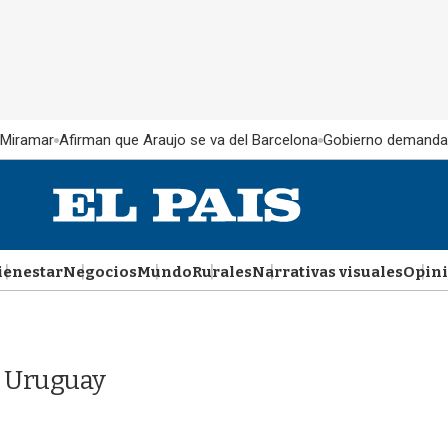
 Miramar
Afirman que Araujo se va del Barcelona
Gobierno demanda
ienestar
Negocios
Mundo
Rurales
Narrativas visuales
Opin
s Uruguay