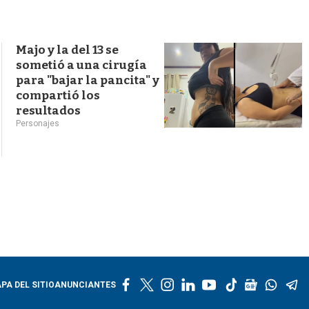
s
q
u
e
Majo y la del 13 se
d
sometió a una cirugía
a
para "bajar la pancita" y
compartió los
resultados
Personajes
f
t
i
l
y
t
g
w
t
PA DEL SITIO
ANUNCIANTES
a
w
n
i
o
i
o
h
e