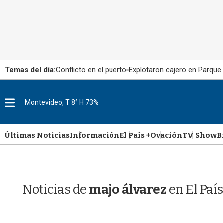
Temas del día:
Conflicto en el puerto
Explotaron cajero en Parque
M
Montevideo, T 8° H 73%
e
n
u
Últimas Noticias
Información
El País +
Ovación
TV Show
B
Noticias de
majo álvarez
en El Paí