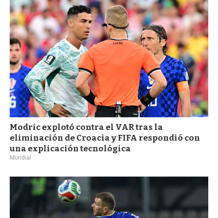
a
Modric explotó contra el VAR tras la
eliminación de Croacia y FIFA respondió con
una explicación tecnológica
Mundial