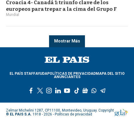
Croacia 4- Canadá 1: triunfo clave de los
europeos para trepar a la cima del Grupo F
Mundial
Mostrar Más
EL PAÍS STAFF
AYUDA
POLÍTICAS DE PRIVACIDAD
MAPA DEL SITIO
ANUNCIANTES
f
t
i
l
y
t
g
w
t
a
w
n
i
o
i
o
h
e
c
i
s
n
u
k
o
a
l
e
t
t
k
t
t
g
t
e
Zelmar Michelini 1287, CP.11100, Montevideo, Uruguay. Copyright
b
t
a
e
u
o
l
s
g
®
EL PAIS S.A.
1918 - 2026 -
Políticas de privacidad
o
e
g
d
b
k
e
a
r
o
r
r
i
e
n
p
a
k
a
n
e
p
m