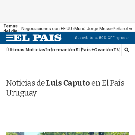
Temas
Negociaciones con EE.UU.
Murió Jorge Messi
Peñarol vs
del día:
M
Suscribite al 50% OFF
Ingresar
e
n
Últimas Noticias
Información
El País +
Ovación
TV Show
M
u
o
s
t
r
Noticias de
Luis Caputo
en El País
a
r
Uruguay
b
�
s
q
u
e
d