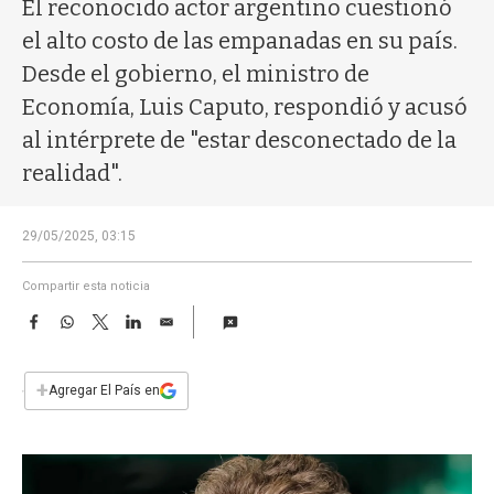
a
El reconocido actor argentino cuestionó
el alto costo de las empanadas en su país.
Desde el gobierno, el ministro de
Economía, Luis Caputo, respondió y acusó
al intérprete de "estar desconectado de la
realidad".
29/05/2025, 03:15
Compartir esta noticia
F
W
T
L
E
a
h
w
i
m
c
a
i
n
a
e
t
t
k
i
+
Agregar El País en
b
s
t
e
l
o
A
e
d
o
p
r
I
k
p
n