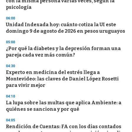
con la misma persona varias veces, según la
f
psicología
3
3
s
06:00
e
Unidad Indexada hoy: cuánto cotiza la UI este
c
domingo 9 de agosto de 2026 en pesos uruguayos
o
n
d
05:00
s
¿Por qué la diabetes y la depresión forman una
pareja cada vez más común?
04:30
Experto en medicina del estrés llega a
Montevideo: las claves de Daniel López Rosetti
para vivir mejor
04:10
La lupa sobre las multas que aplica Ambiente: a
quiénes se sanciona y por qué
04:05
Rendición de Cuentas: FA con los días contados