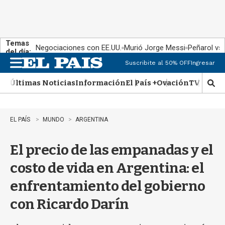
Temas
Negociaciones con EE.UU.
Murió Jorge Messi
Peñarol vs
del día:
Suscribite al 50% OFF
Ingresar
M
e
Últimas Noticias
Información
El País +
Ovación
TV Show
n
M
u
o
s
t
EL PAÍS
MUNDO
ARGENTINA
r
a
El precio de las empanadas y el
r
b
costo de vida en Argentina: el
�
s
enfrentamiento del gobierno
q
u
con Ricardo Darín
e
d