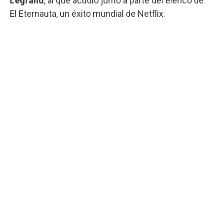
Legrand
, al que acudió junto a parte del elenco de
El Eternauta, un éxito mundial de Netflix.