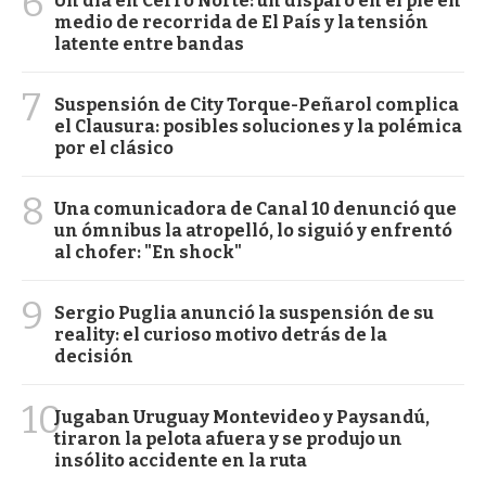
6
Un día en Cerro Norte: un disparo en el pie en
medio de recorrida de El País y la tensión
latente entre bandas
7
Suspensión de City Torque-Peñarol complica
el Clausura: posibles soluciones y la polémica
por el clásico
8
Una comunicadora de Canal 10 denunció que
un ómnibus la atropelló, lo siguió y enfrentó
al chofer: "En shock"
9
Sergio Puglia anunció la suspensión de su
reality: el curioso motivo detrás de la
decisión
10
Jugaban Uruguay Montevideo y Paysandú,
tiraron la pelota afuera y se produjo un
insólito accidente en la ruta