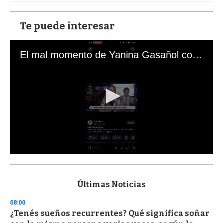
Te puede interesar
El mal momento de Yanina Gasañol con un hincha argentino en "Subrayado"
0
s
e
c
Últimas Noticias
o
n
08:00
d
¿Tenés sueños recurrentes? Qué significa soñar
s
o