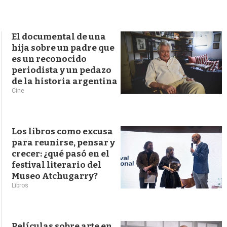
s
q
u
e
El documental de una
d
hija sobre un padre que
a
es un reconocido
periodista y un pedazo
de la historia argentina
Cine
Los libros como excusa
para reunirse, pensar y
crecer: ¿qué pasó en el
festival literario del
Museo Atchugarry?
Libros
Películas sobre arte en