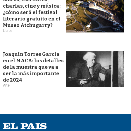
charlas, cine y música:
¿cómo será el festival
literario gratuito en el
Museo Atchugarry?
Libros
Joaquín Torres García
en el MACA: los detalles
de la muestra que va a
ser la más importante
de 2024
Arte