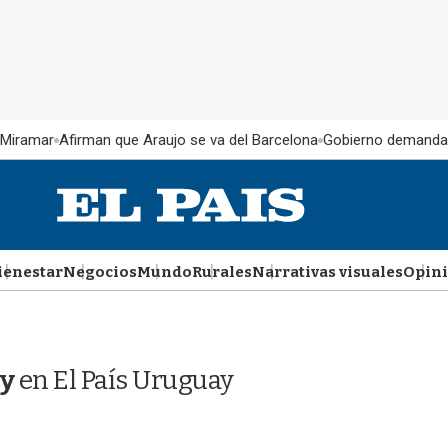
 Miramar
Afirman que Araujo se va del Barcelona
Gobierno demanda
ienestar
Negocios
Mundo
Rurales
Narrativas visuales
Opin
y
en El País Uruguay