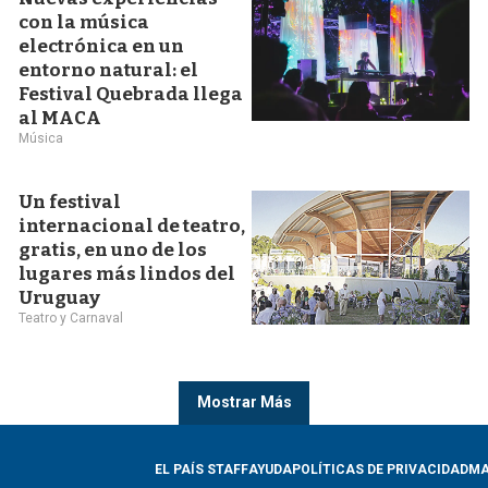
con la música
electrónica en un
entorno natural: el
Festival Quebrada llega
al MACA
Música
Un festival
internacional de teatro,
gratis, en uno de los
lugares más lindos del
Uruguay
Teatro y Carnaval
Mostrar Más
EL PAÍS STAFF
AYUDA
POLÍTICAS DE PRIVACIDAD
MA