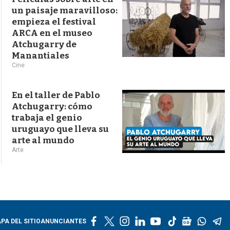
un paisaje maravilloso:
empieza el festival
ARCA en el museo
Atchugarry de
Manantiales
Cine
En el taller de Pablo
Atchugarry: cómo
trabaja el genio
uruguayo que lleva su
arte al mundo
Arte
f
t
i
l
y
t
g
w
t
PA DEL SITIO
ANUNCIANTES