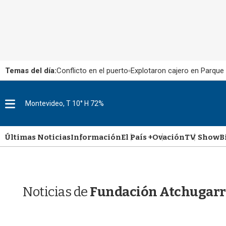
Temas del día:
Conflicto en el puerto
Explotaron cajero en Parque
M
Montevideo, T 10° H 72%
e
n
u
Últimas Noticias
Información
El País +
Ovación
TV Show
B
Noticias de
Fundación Atchugarr