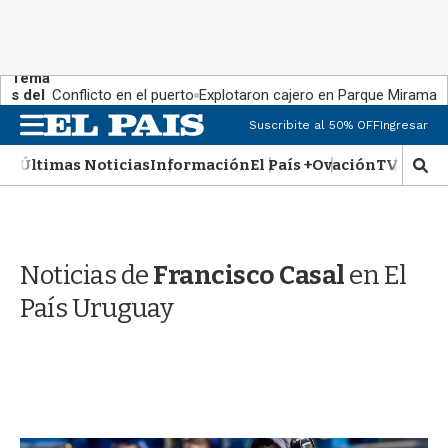
Tema
s del
Conflicto en el puerto
Explotaron cajero en Parque Miramar
día:
M
Suscribite al 50% OFF
Ingresar
e
n
Últimas Noticias
Información
El País +
Ovación
TV Show
M
u
o
s
t
r
Noticias de
Francisco Casal
en El
a
r
País Uruguay
b
�
s
q
u
e
d