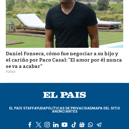
Daniel Fonseca, cómo fue negociar a su hijo y
el cariño por Paco Casal: "El amor por él nunca
se va a acabar"
Fútbol
EL PAÍS STAFF
AYUDA
POLÍTICAS DE PRIVACIDAD
MAPA DEL SITIO
ANUNCIANTES
f
t
i
l
y
t
g
w
t