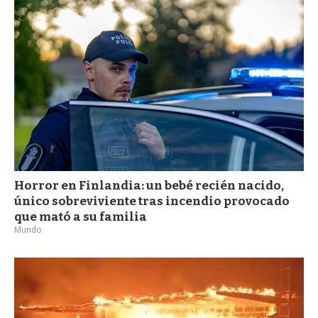
a
Horror en Finlandia: un bebé recién nacido,
único sobreviviente tras incendio provocado
que mató a su familia
Mundo