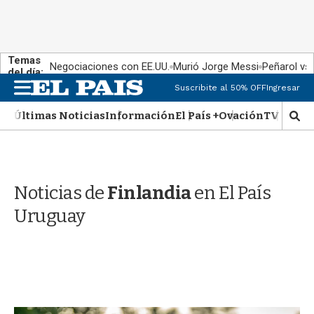
Temas
Negociaciones con EE.UU.
Murió Jorge Messi
Peñarol vs
del día:
M
Suscribite al 50% OFF
Ingresar
e
n
Últimas Noticias
Información
El País +
Ovación
TV Show
M
u
o
s
t
r
Noticias de
Finlandia
en El País
a
r
Uruguay
b
�
s
q
u
e
d