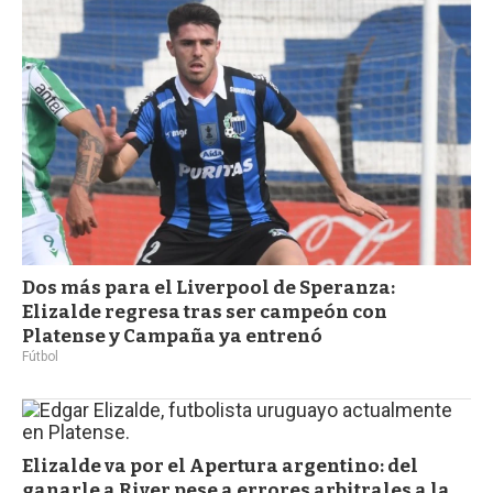
a
Dos más para el Liverpool de Speranza:
Elizalde regresa tras ser campeón con
Platense y Campaña ya entrenó
Fútbol
Elizalde va por el Apertura argentino: del
ganarle a River pese a errores arbitrales a la