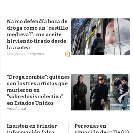
s
q
u
e
Narco defendía boca de
d
droga como un "castillo
a
medieval": con aceite
hirviendo tirado desde
la azotea
Exclusivo suscriptores
"Droga zombie": quiénes
son los tres artistas que
murieron en
"sobredosis colectiva"
en Estados Unidos
Vida Actual
Insisten en brindar
Personas en
información falsa
situación de calle (II)