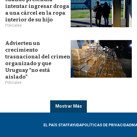
intentar ingresar droga
a una cárcel en la ropa
interior de su hijo
Policiales
Advierten un
crecimiento
trasnacional del crimen
organizado y que
Uruguay “no está
aislado”
Policiales
Mostrar Más
EL PAÍS STAFF
AYUDA
POLÍTICAS DE PRIVACIDAD
MA