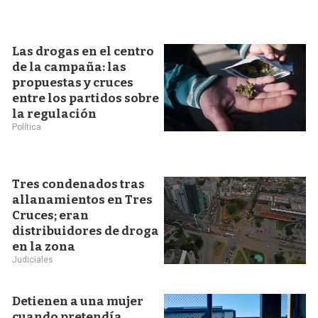
Las drogas en el centro
de la campaña: las
propuestas y cruces
entre los partidos sobre
la regulación
Política
Tres condenados tras
allanamientos en Tres
Cruces; eran
distribuidores de droga
en la zona
Judiciales
Detienen a una mujer
cuando pretendía