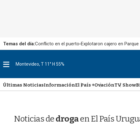
Temas del día:
Conflicto en el puerto
Explotaron cajero en Parque
M
Montevideo, T 11° H 55%
e
n
u
Últimas Noticias
Información
El País +
Ovación
TV Show
B
Noticias de
droga
en El País Urugu