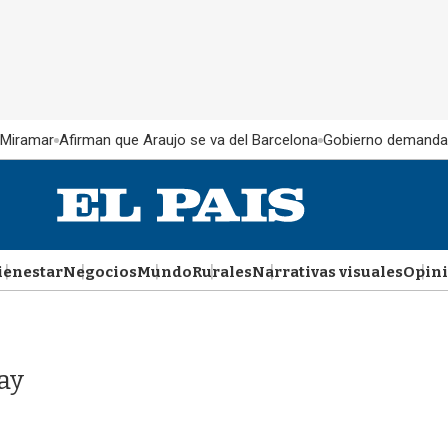
 Miramar
Afirman que Araujo se va del Barcelona
Gobierno demanda
ienestar
Negocios
Mundo
Rurales
Narrativas visuales
Opin
ay