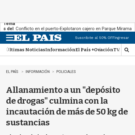
Tema
s del
Conflicto en el puerto
Explotaron cajero en Parque Miramar
día:
Suscribite al 50% OFF
Ingresar
M
e
Últimas Noticias
Información
El País +
Ovación
TV Show
n
M
u
o
s
t
EL PAÍS
INFORMACIÓN
POLICIALES
r
a
Allanamiento a un "depósito
r
b
de drogas" culmina con la
�
s
incautación de más de 50 kg de
q
u
sustancias
e
d