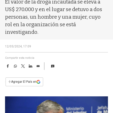
a
El valor de la droga incautada se eleva a
US$ 270.000 y en el lugar se detuvo a dos
personas, un hombre y una mujer, cuyo
rol en la organización se está
investigando.
12/03/2024, 17:09
Compartir esta noticia
F
W
T
L
E
a
h
w
i
m
c
a
i
n
a
e
t
t
k
i
+
Agregar El País en
b
s
t
e
l
o
A
e
d
o
p
r
I
k
p
n