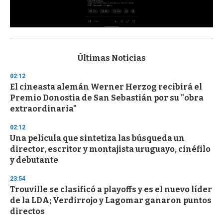
0
s
e
c
Últimas Noticias
o
n
02:12
d
El cineasta alemán Werner Herzog recibirá el
s
o
Premio Donostia de San Sebastián por su "obra
f
extraordinaria"
3
3
s
02:12
e
Una película que sintetiza las búsqueda un
c
director, escritor y montajista uruguayo, cinéfilo
o
n
y debutante
d
s
23:54
Trouville se clasificó a playoffs y es el nuevo líder
de la LDA; Verdirrojo y Lagomar ganaron puntos
directos