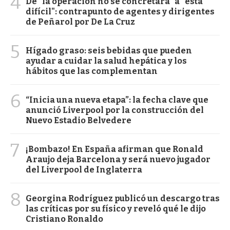
4
De "la operación no se concretará" a "está
difícil": contrapunto de agentes y dirigentes
de Peñarol por De La Cruz
5
Hígado graso: seis bebidas que pueden
ayudar a cuidar la salud hepática y los
hábitos que las complementan
6
“Inicia una nueva etapa”: la fecha clave que
anunció Liverpool por la construcción del
Nuevo Estadio Belvedere
7
¡Bombazo! En España afirman que Ronald
Araujo deja Barcelona y será nuevo jugador
del Liverpool de Inglaterra
8
Georgina Rodríguez publicó un descargo tras
las críticas por su físico y reveló qué le dijo
Cristiano Ronaldo