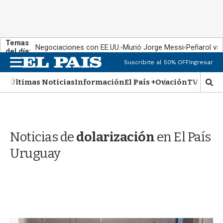
Temas
Negociaciones con EE.UU.
Murió Jorge Messi
Peñarol vs
del día:
M
Suscribite al 50% OFF
Ingresar
e
n
Últimas Noticias
Información
El País +
Ovación
TV Show
M
u
o
s
t
r
Noticias de
dolarización
en El País
a
r
Uruguay
b
�
s
q
u
e
d