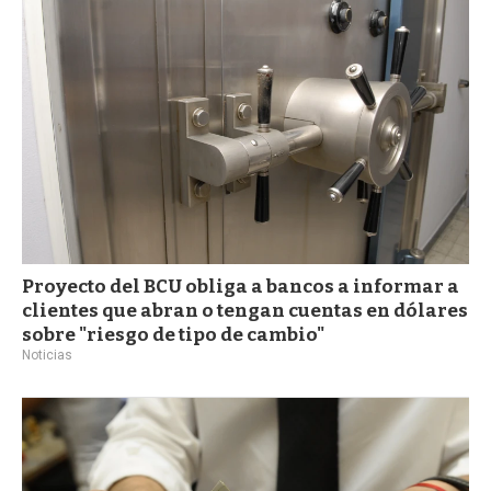
a
Proyecto del BCU obliga a bancos a informar a
clientes que abran o tengan cuentas en dólares
sobre "riesgo de tipo de cambio"
Noticias