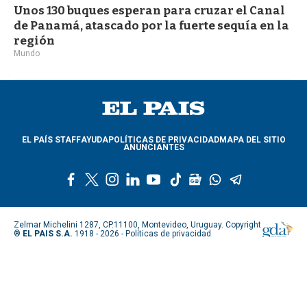
Unos 130 buques esperan para cruzar el Canal
de Panamá, atascado por la fuerte sequía en la
región
Mundo
EL PAÍS STAFF
AYUDA
POLÍTICAS DE PRIVACIDAD
MAPA DEL SITIO
ANUNCIANTES
f
t
i
l
y
t
g
w
t
a
w
n
i
o
i
o
h
e
c
i
s
n
u
k
o
a
l
e
t
t
k
t
t
g
t
e
Zelmar Michelini 1287, CP.11100, Montevideo, Uruguay. Copyright
b
t
a
e
u
o
l
s
g
®
EL PAIS S.A.
1918 - 2026 -
Políticas de privacidad
o
e
g
d
b
k
e
a
r
o
r
r
i
e
n
p
a
k
a
n
e
p
m
m
w
s