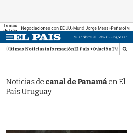
Temas
Negociaciones con EE.UU.
Murió Jorge Messi
Peñarol vs
del día:
M
Suscribite al 50% OFF
Ingresar
e
n
Últimas Noticias
Información
El País +
Ovación
TV Show
M
u
o
s
t
r
Noticias de
canal de Panamá
en El
a
r
País Uruguay
b
�
s
q
u
e
d