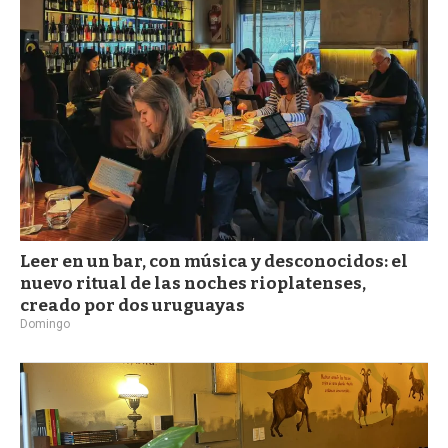
a
Leer en un bar, con música y desconocidos: el
nuevo ritual de las noches rioplatenses,
creado por dos uruguayas
Domingo