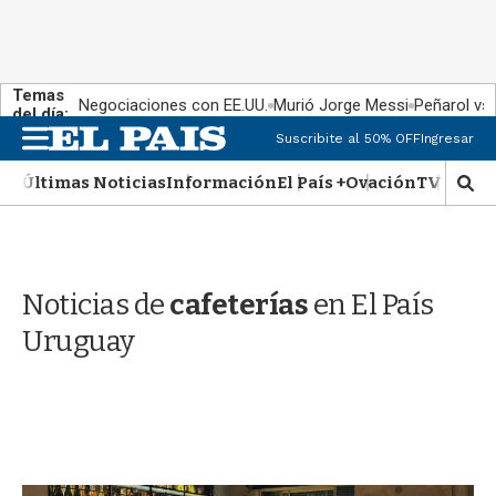
Temas
Negociaciones con EE.UU.
Murió Jorge Messi
Peñarol vs
del día:
M
Suscribite al 50% OFF
Ingresar
e
n
Últimas Noticias
Información
El País +
Ovación
TV Show
M
u
o
s
t
r
Noticias de
cafeterías
en El País
a
r
Uruguay
b
�
s
q
u
e
d