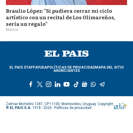
Braulio López: "Si pudiera cerrar mi ciclo
artístico con un recital de Los Olimareños,
sería un regalo"
Música
EL PAÍS STAFF
AYUDA
POLÍTICAS DE PRIVACIDAD
MAPA DEL SITIO
ANUNCIANTES
f
t
i
l
y
t
g
w
t
a
w
n
i
o
i
o
h
e
c
i
s
n
u
k
o
a
l
e
t
t
k
t
t
g
t
e
Zelmar Michelini 1287, CP.11100, Montevideo, Uruguay. Copyright
b
t
a
e
u
o
l
s
g
®
EL PAIS S.A.
1918 - 2026 -
Políticas de privacidad
o
e
g
d
b
k
e
a
r
o
r
r
i
e
n
p
a
k
a
n
e
p
m
m
w