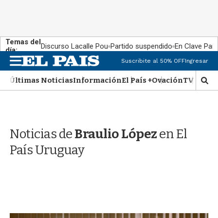
Temas del
Discurso Lacalle Pou
Partido suspendido
En Clave País
día:
M
Suscribite al 50% OFF
Ingresar
e
n
Últimas Noticias
Información
El País +
Ovación
TV Show
M
u
o
s
t
r
Noticias de
Braulio López
en El
a
r
País Uruguay
b
�
s
q
u
e
d